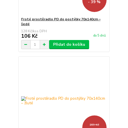
- 39 %
Froté prostěradlo PD do postýlky 70x140cm –
šedé
128 Kč
/
ks
106 Kč
do 5 dnů
Přidat do košíku
209 Kč