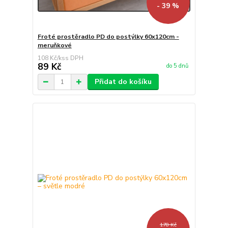
- 39 %
Froté prostěradlo PD do postýlky 60x120cm -
meruňkové
108 Kč
/
ks
89 Kč
do 5 dnů
Přidat do košíku
178 Kč