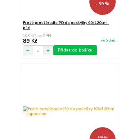
- 39 %
Froté prostěradlo PD do postýlky 60x120cm -
bílé
108 Kč
/
ks
89 Kč
do 5 dnů
Přidat do košíku
178 Kč