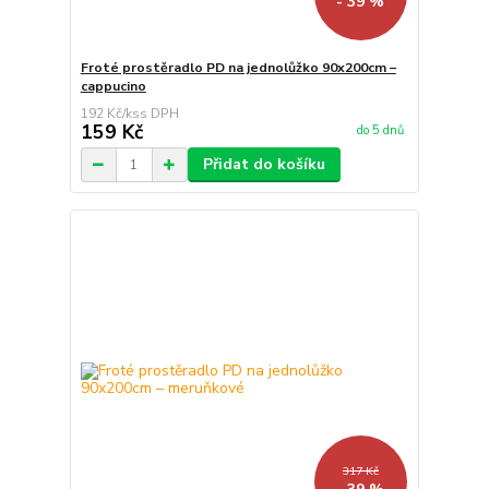
- 39 %
Froté prostěradlo PD na jednolůžko 90x200cm –
cappucino
192 Kč
/
ks
159 Kč
do 5 dnů
Přidat do košíku
317 Kč