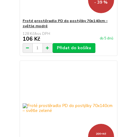
- 39 %
Froté prostěradlo PD do postýlky 70x140cm –
světle modré
128 Kč
/
ks
106 Kč
do 5 dnů
Přidat do košíku
209 Kč