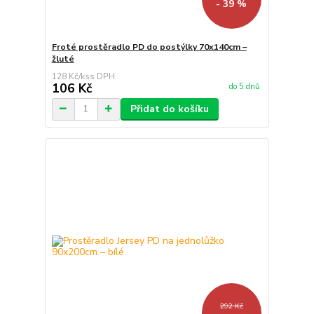
- 39 %
Froté prostěradlo PD do postýlky 70x140cm –
žluté
128 Kč
/
ks
106 Kč
do 5 dnů
Přidat do košíku
292 Kč