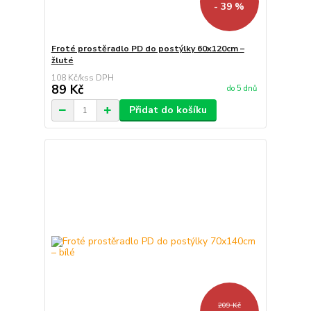
- 39 %
Froté prostěradlo PD do postýlky 60x120cm –
žluté
108 Kč
/
ks
89 Kč
do 5 dnů
Přidat do košíku
209 Kč