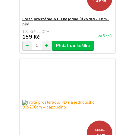
- 39 %
Froté prostěradlo PD na jednolůžko 90x200cm –
bílé
192 Kč
/
ks
159 Kč
do 5 dnů
Přidat do košíku
317 Kč