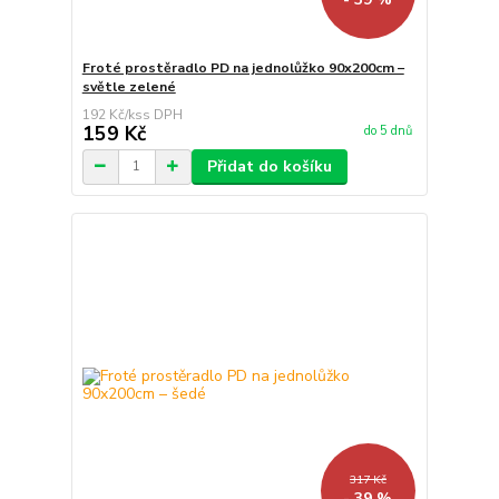
Froté prostěradlo PD na jednolůžko 90x200cm –
světle zelené
192 Kč
/
ks
159 Kč
do 5 dnů
Přidat do košíku
317 Kč
- 39 %