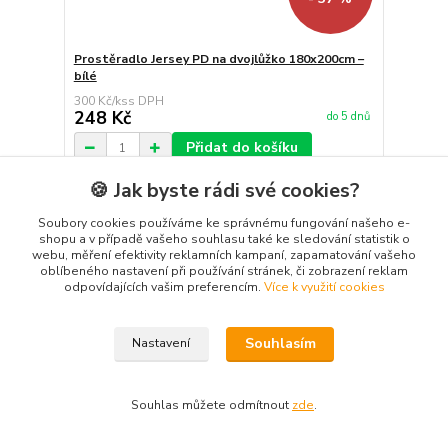
Prostěradlo Jersey PD na dvojlůžko 180x200cm –
bílé
300 Kč
/
ks
248 Kč
do 5 dnů
Přidat do košíku
🍪 Jak byste rádi své cookies?
Soubory cookies používáme ke správnému fungování našeho e-
shopu a v případě vašeho souhlasu také ke sledování statistik o
webu, měření efektivity reklamních kampaní, zapamatování vašeho
oblíbeného nastavení při používání stránek, či zobrazení reklam
odpovídajících vašim preferencím.
Více k využití cookies
Souhlasím
Nastavení
Souhlas můžete odmítnout
zde
.
479 Kč
- 37 %