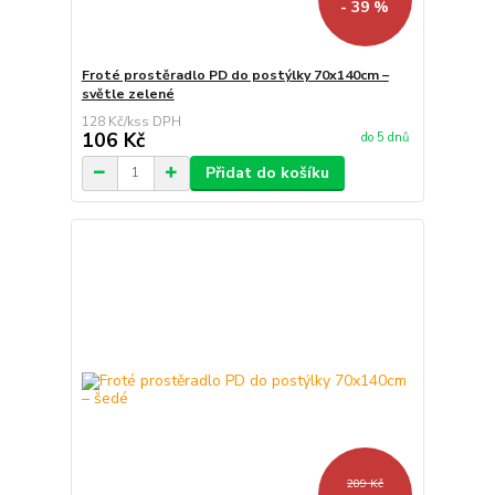
- 39 %
Froté prostěradlo PD do postýlky 70x140cm –
světle zelené
128 Kč
/
ks
106 Kč
do 5 dnů
Přidat do košíku
209 Kč