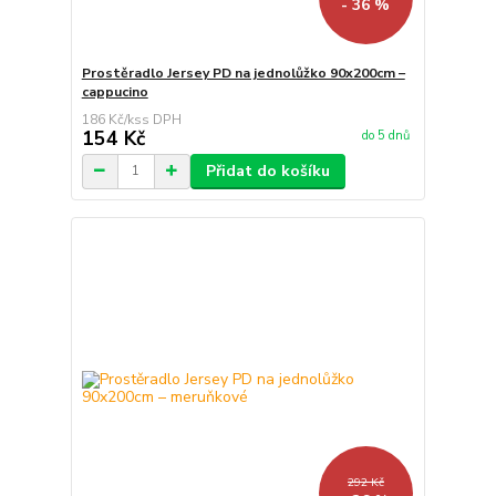
- 36 %
Prostěradlo Jersey PD na jednolůžko 90x200cm –
cappucino
186 Kč
/
ks
154 Kč
do 5 dnů
Přidat do košíku
292 Kč