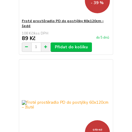
- 39 %
Froté prostěradlo PD do postýlky 60x120cm –
šedé
108 Kč
/
ks
89 Kč
do 5 dnů
Přidat do košíku
178 Kč