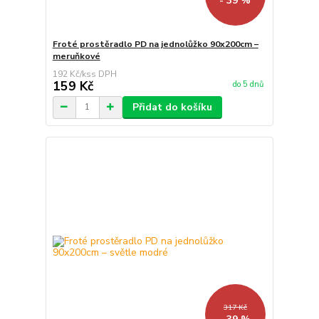
- 39 %
Froté prostěradlo PD na jednolůžko 90x200cm –
meruňkové
192 Kč
/
ks
159 Kč
do 5 dnů
Přidat do košíku
317 Kč