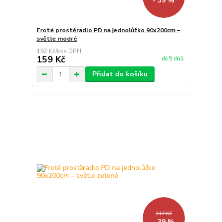
- 39 %
Froté prostěradlo PD na jednolůžko 90x200cm –
světle modré
192 Kč
/
ks
159 Kč
do 5 dnů
Přidat do košíku
317 Kč
- 39 %