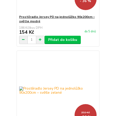
- 36 %
Prostěradlo Jersey PD na jednolůžko 90x200cm –
světle modré
186 Kč
/
ks
154 Kč
do 5 dnů
Přidat do košíku
292 Kč