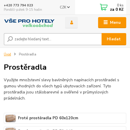
0
ks
+420 773 794 023
CZK
za
0 Kč
Pondělí-pátek 9-15 hodin
Menu
Hledat
Úvod
Prostěradla
Prostěradla
Využijte množstevní slevy bavlněných napínacích prostěradel s
gumou vhodných do všech typů ubytovacích zařízení. Tyto
prostěradla jsou stálobarevné a ověřené v průmyslových
prádelnách.
Froté prostěradla PD 60x120cm