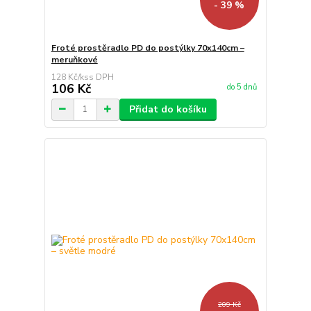
- 39 %
Froté prostěradlo PD do postýlky 70x140cm –
meruňkové
128 Kč
/
ks
106 Kč
do 5 dnů
Přidat do košíku
209 Kč