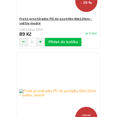
- 39 %
Froté prostěradlo PD do postýlky 60x120cm –
světle modré
108 Kč
/
ks
89 Kč
do 5 dnů
Přidat do košíku
178 Kč