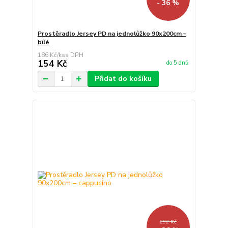
- 36 %
Prostěradlo Jersey PD na jednolůžko 90x200cm –
bílé
186 Kč
/
ks
154 Kč
do 5 dnů
Přidat do košíku
292 Kč