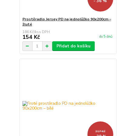
- 36 %
Prostěradlo Jersey PD na jednolůžko 90x200cm –
žluté
186 Kč
/
ks
154 Kč
do 5 dnů
Přidat do košíku
317 Kč