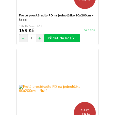
Froté prostěradlo PD na jednolůžko 90x200cm –
šedé
192 Kč
/
ks
159 Kč
do 5 dnů
Přidat do košíku
317 Kč
- 39 %