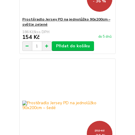
- 36 %
Prostěradlo Jersey PD na jednolůžko 90x200cm –
světle zelené
186 Kč
/
ks
154 Kč
do 5 dnů
Přidat do košíku
292 Kč