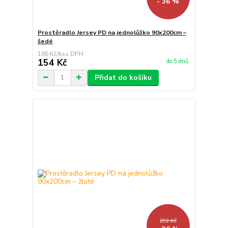
- 36 %
Prostěradlo Jersey PD na jednolůžko 90x200cm –
šedé
186 Kč
/
ks
154 Kč
do 5 dnů
Přidat do košíku
292 Kč