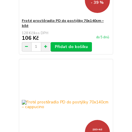
- 39 %
Froté prostěradlo PD do postýlky 70x140cm –
bílé
128 Kč
/
ks
106 Kč
do 5 dnů
Přidat do košíku
209 Kč