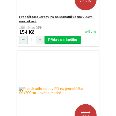
- 36 %
Prostěradlo Jersey PD na jednolůžko 90x200cm –
meruňkové
186 Kč
/
ks
154 Kč
do 5 dnů
Přidat do košíku
292 Kč