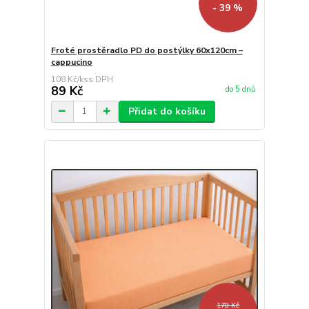
- 39 %
Froté prostěradlo PD do postýlky 60x120cm –
cappucino
108 Kč
/
ks
89 Kč
do 5 dnů
Přidat do košíku
178 Kč