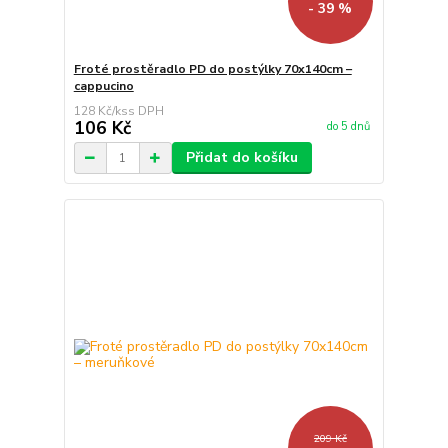
- 39 %
Froté prostěradlo PD do postýlky 70x140cm –
cappucino
128 Kč
/
ks
106 Kč
do 5 dnů
Přidat do košíku
209 Kč