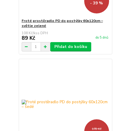
- 39 %
Froté prostěradlo PD do postýlky 60x120cm –
světle zelené
108 Kč
/
ks
89 Kč
do 5 dnů
Přidat do košíku
178 Kč