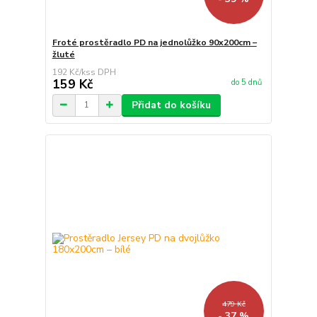
Froté prostěradlo PD na jednolůžko 90x200cm –
žluté
192 Kč
/
ks
159 Kč
do 5 dnů
Přidat do košíku
479 Kč
- 37 %