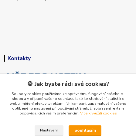
Kontakty
🍪 Jak byste rádi své cookies?
Soubory cookies používáme ke správnému fungování našeho e-
shopu a v případě vašeho souhlasu také ke sledování statistik o
+420 773 794 023
webu, měření efektivity reklamních kampaní, zapamatování vašeho
Pondělí-pátek 9-15 hodin
oblíbeného nastavení při používání stránek, či zobrazení reklam
odpovídajících vašim preferencím.
Více k využití cookies
info@vse-pro-hotely.cz
Souhlasím
Nastavení