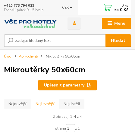
0
ks
+420 773 794 023
CZK
za
0 Kč
Pondělí-pátek 9-15 hodin
Menu
Hledat
Úvod
Pro kuchyně
Mikroutěrky 50x60cm
Mikroutěrky 50x60cm
Upřesnit parametry
Nejnovější
Nejlevnější
Nejdražší
Zobrazuji 1-4 z 4
strana
z 1