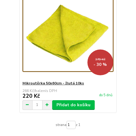
378 Kč
- 30 %
Mikroutěrka 50x60cm - žlutá 10ks
266 Kč
/
balení
220 Kč
do 5 dnů
Přidat do košíku
strana
z 1