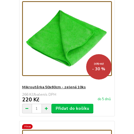
378 Kč
- 30 %
Mikroutěrka 50x60cm - zelená 10ks
266 Kč
/
balení
220 Kč
do 5 dnů
Přidat do košíku
Akce