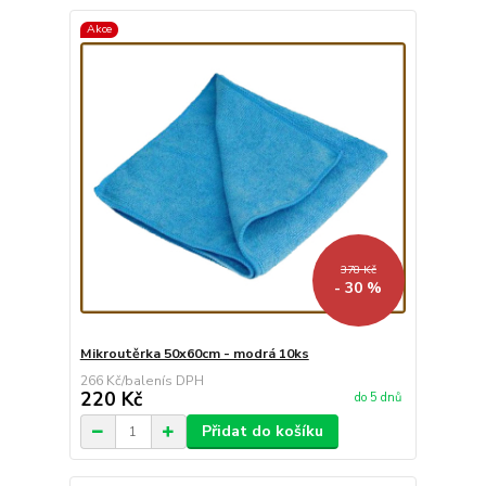
Akce
378 Kč
- 30 %
Mikroutěrka 50x60cm - modrá 10ks
266 Kč
/
balení
220 Kč
do 5 dnů
Přidat do košíku