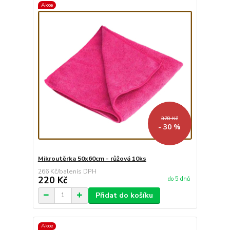
Akce
378 Kč
- 30 %
Mikroutěrka 50x60cm - růžová 10ks
266 Kč
/
balení
220 Kč
do 5 dnů
Přidat do košíku
Akce