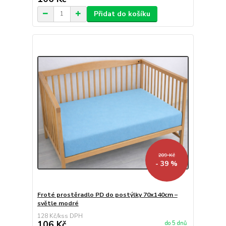
Přidat do košíku
209 Kč
- 39 %
Froté prostěradlo PD do postýlky 70x140cm –
světle modré
128 Kč
/
ks
106 Kč
do 5 dnů