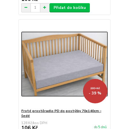
Přidat do košíku
209 Kč
- 39 %
Froté prostěradlo PD do postýlky 70x140cm –
šedé
128 Kč
/
ks
106 Kč
do 5 dnů