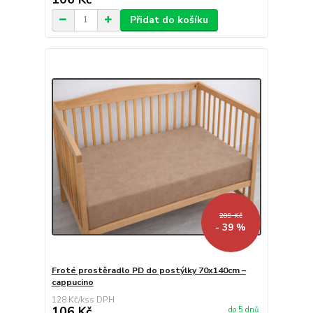
Přidat do košíku
209 Kč
- 39 %
Froté prostěradlo PD do postýlky 70x140cm –
cappucino
128 Kč
/
ks
106 Kč
do 5 dnů