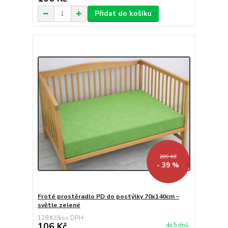
Přidat do košíku
209 Kč
- 39 %
Froté prostěradlo PD do postýlky 70x140cm –
světle zelené
128 Kč
/
ks
106 Kč
do 5 dnů