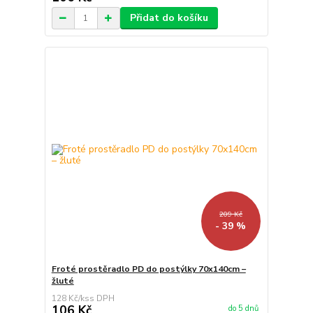
Přidat do košíku
209 Kč
- 39 %
Froté prostěradlo PD do postýlky 70x140cm –
žluté
128 Kč
/
ks
106 Kč
do 5 dnů