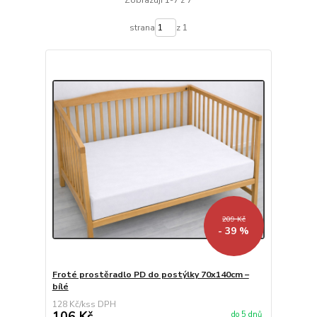
Zobrazuji 1-7 z 7
strana
z 1
209 Kč
- 39 %
Froté prostěradlo PD do postýlky 70x140cm –
bílé
128 Kč
/
ks
106 Kč
do 5 dnů