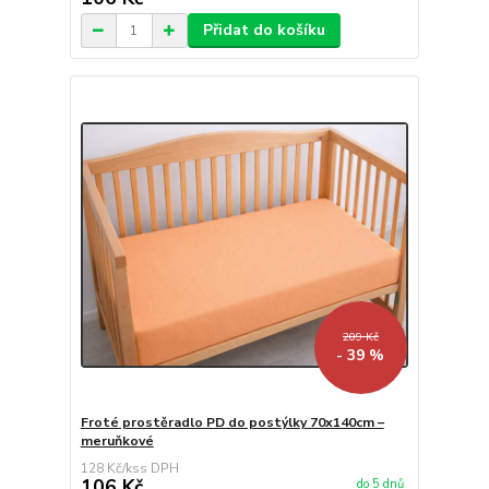
Přidat do košíku
209 Kč
- 39 %
Froté prostěradlo PD do postýlky 70x140cm –
meruňkové
128 Kč
/
ks
106 Kč
do 5 dnů