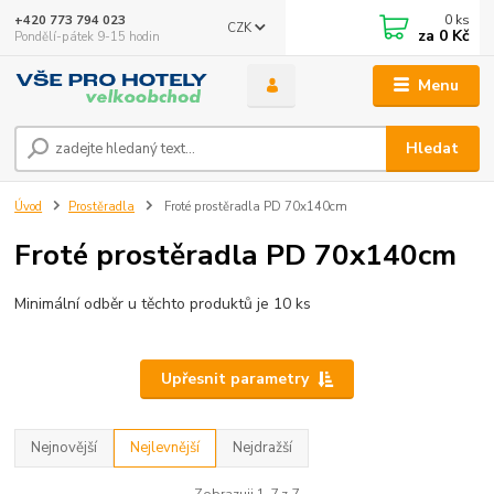
0
ks
+420 773 794 023
CZK
za
0 Kč
Pondělí-pátek 9-15 hodin
Menu
Hledat
Úvod
Prostěradla
Froté prostěradla PD 70x140cm
Froté prostěradla PD 70x140cm
Minimální odběr u těchto produktů je 10 ks
Upřesnit parametry
Nejnovější
Nejlevnější
Nejdražší