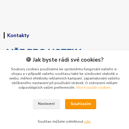
Kontakty
🍪 Jak byste rádi své cookies?
Soubory cookies používáme ke správnému fungování našeho e-
shopu a v případě vašeho souhlasu také ke sledování statistik o
+420 773 794 023
webu, měření efektivity reklamních kampaní, zapamatování vašeho
Pondělí-pátek 9-15 hodin
oblíbeného nastavení při používání stránek, či zobrazení reklam
odpovídajících vašim preferencím.
Více k využití cookies
info@vse-pro-hotely.cz
Souhlasím
Nastavení
Souhlas můžete odmítnout
zde
.
Vytvořeno na
Eshop-rychle.cz