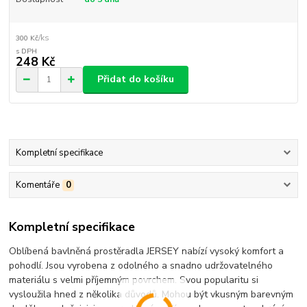
/
ks
300 Kč
248 Kč
Přidat do košíku
Kompletní specifikace
Komentáře
0
Kompletní specifikace
Oblíbená bavlněná prostěradla JERSEY nabízí vysoký komfort a
pohodlí. Jsou vyrobena z odolného a snadno udržovatelného
materiálu s velmi příjemným povrchem. Svou popularitu si
vysloužila hned z několika důvodů. Mohou být vkusným barevným