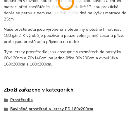
doplňkem v ložnici, jsou prodyšná, mají vysokou savost a chrání
matraci před znečištěním. A co je nejdůležitější? Jsou praktická,
dobře se perou a nemusejí se žehlit. Vhodná na výšku matrace do
25cm.
Naše prostěradla jsou vyrobena z pleteniny o plošné hmotnosti
180 g/m2. K výrobě je používána pouze velmi jemné česaná příze,
proto jsou prostěradla příjemná na dotek.
Tyto Jersey prostěradla jsou dostupné v rozměrech do postýlky
60x120cm a 70x140cm, na jednolůžko 90x200cm a dvoulůžka
160x200cm a 180x200cm.
Zboží zařazeno v kategoriích
Prostěradla
Bavlněné prostěradla Jersey PD 180x200cm