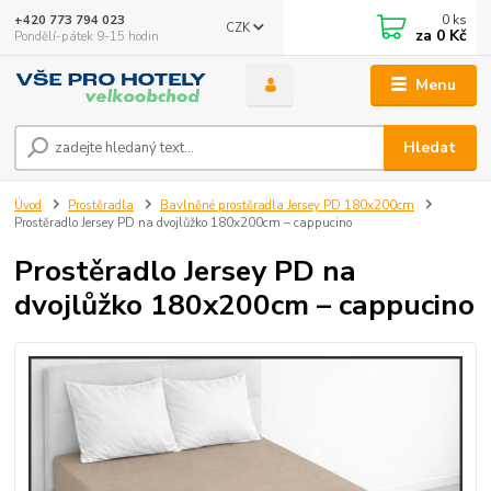
0
ks
+420 773 794 023
CZK
za
0 Kč
Pondělí-pátek 9-15 hodin
Menu
Hledat
Úvod
Prostěradla
Bavlněné prostěradla Jersey PD 180x200cm
Prostěradlo Jersey PD na dvojlůžko 180x200cm – cappucino
Prostěradlo Jersey PD na
dvojlůžko 180x200cm – cappucino