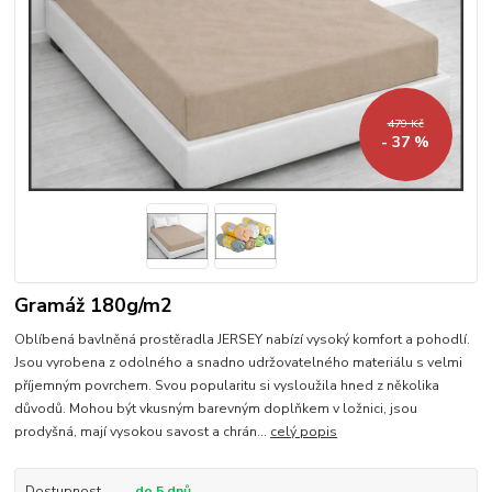
479 Kč
- 37 %
Gramáž 180g/m2
Oblíbená bavlněná prostěradla JERSEY nabízí vysoký komfort a pohodlí.
Jsou vyrobena z odolného a snadno udržovatelného materiálu s velmi
příjemným povrchem. Svou popularitu si vysloužila hned z několika
důvodů. Mohou být vkusným barevným doplňkem v ložnici, jsou
prodyšná, mají vysokou savost a chrán...
celý popis
Dostupnost
do 5 dnů