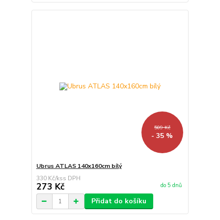
509 Kč
- 35 %
Ubrus ATLAS 140x160cm bílý
330 Kč
/
ks
273 Kč
do 5 dnů
Přidat do košíku