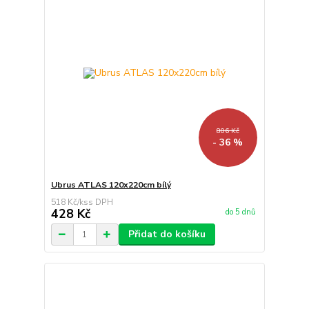
806 Kč
- 36 %
Ubrus ATLAS 120x220cm bílý
518 Kč
/
ks
428 Kč
do 5 dnů
Přidat do košíku