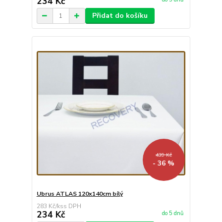
234 Kč
Přidat do košíku
439 Kč
- 36 %
Ubrus ATLAS 120x140cm bílý
283 Kč
/
ks
234 Kč
do 5 dnů