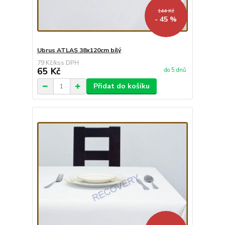
144 Kč
- 45 %
Ubrus ATLAS 38x120cm bílý
79 Kč
/
ks
65 Kč
do 5 dnů
Přidat do košíku