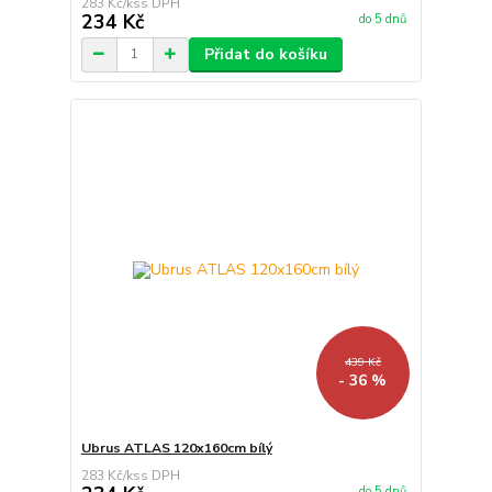
283 Kč
/
ks
234 Kč
do 5 dnů
Přidat do košíku
439 Kč
- 36 %
Ubrus ATLAS 120x160cm bílý
283 Kč
/
ks
do 5 dnů