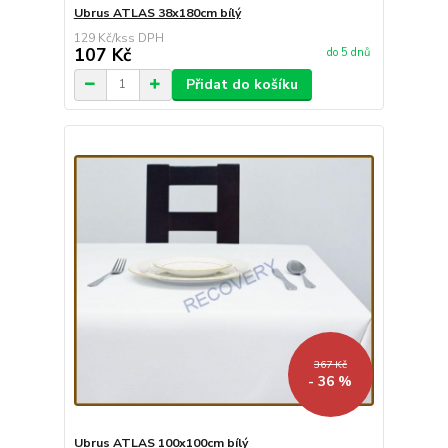
Ubrus ATLAS 38x180cm bílý
129 Kč
/
ks
107 Kč
do 5 dnů
Přidat do košíku
367 Kč
- 36 %
Ubrus ATLAS 100x100cm bílý