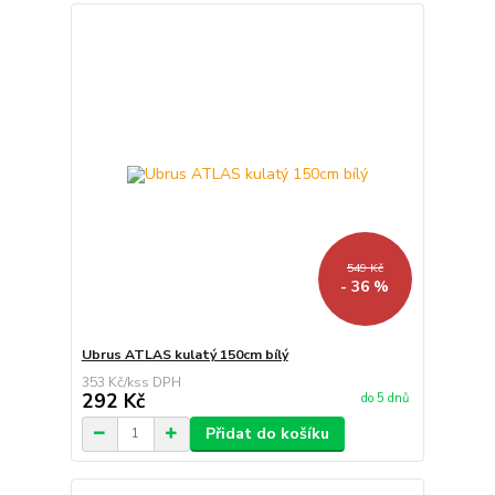
549 Kč
- 36 %
Ubrus ATLAS kulatý 150cm bílý
353 Kč
/
ks
292 Kč
do 5 dnů
Přidat do košíku