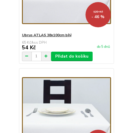
120 Kč
- 46 %
Ubrus ATLAS 38x100cm bílý
65 Kč
/
ks
54 Kč
do 5 dnů
Přidat do košíku