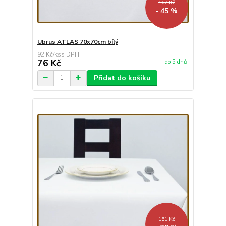
167 Kč
- 45 %
Ubrus ATLAS 70x70cm bílý
92 Kč
/
ks
76 Kč
do 5 dnů
Přidat do košíku
151 Kč