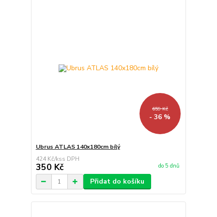
659 Kč
- 36 %
Ubrus ATLAS 140x180cm bílý
424 Kč
/
ks
350 Kč
do 5 dnů
Přidat do košíku