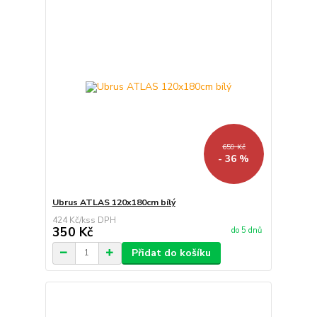
659 Kč
- 36 %
Ubrus ATLAS 120x180cm bílý
424 Kč
/
ks
350 Kč
do 5 dnů
Přidat do košíku