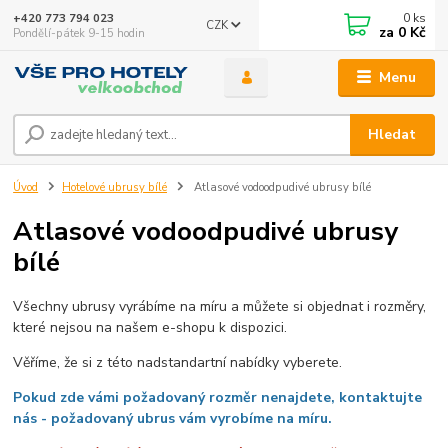
0
ks
+420 773 794 023
CZK
za
0 Kč
Pondělí-pátek 9-15 hodin
Menu
Hledat
Úvod
Hotelové ubrusy bílé
Atlasové vodoodpudivé ubrusy bílé
Atlasové vodoodpudivé ubrusy
bílé
Všechny ubrusy vyrábíme na míru a můžete si objednat i rozměry,
které nejsou na našem e-shopu k dispozici.
Věříme, že si z této nadstandartní nabídky vyberete.
Pokud zde vámi požadovaný rozměr nenajdete, kontaktujte
nás - požadovaný ubrus vám vyrobíme na míru.