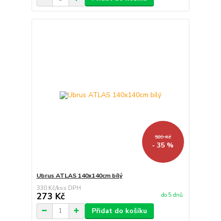
509 Kč
- 35 %
Ubrus ATLAS 140x140cm bílý
330 Kč
/
ks
273 Kč
do 5 dnů
Přidat do košíku