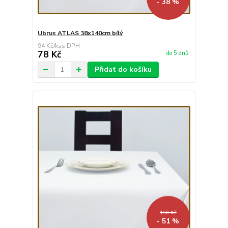
- 38 %
Ubrus ATLAS 38x140cm bílý
94 Kč
/
ks
78 Kč
do 5 dnů
Přidat do košíku
190 Kč
- 51 %