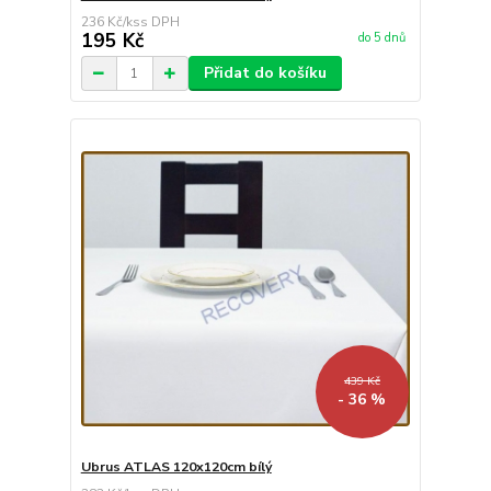
236 Kč
/
ks
195 Kč
do 5 dnů
Přidat do košíku
439 Kč
- 36 %
Ubrus ATLAS 120x120cm bílý