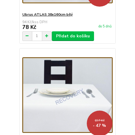
Ubrus ATLAS 38x160cm bílý
94 Kč
/
ks
78 Kč
do 5 dnů
Přidat do košíku
197 Kč
- 47 %