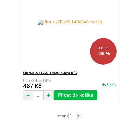
881 Kč
- 36 %
Ubrus ATLAS 140x240cm bílý
565 Kč
/
ks
467 Kč
do 5 dnů
Přidat do košíku
strana
z 1