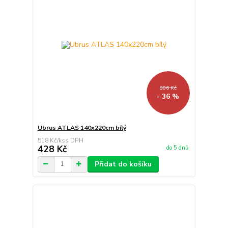
806 Kč
- 36 %
Ubrus ATLAS 140x220cm bílý
518 Kč
/
ks
428 Kč
do 5 dnů
Přidat do košíku