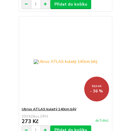
Přidat do košíku
513 Kč
- 36 %
Ubrus ATLAS kulatý 140cm bílý
330 Kč
/
ks
273 Kč
do 5 dnů
Přidat do košíku