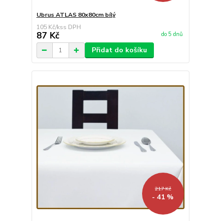
Ubrus ATLAS 80x80cm bílý
105 Kč
/
ks
87 Kč
do 5 dnů
Přidat do košíku
217 Kč
- 41 %