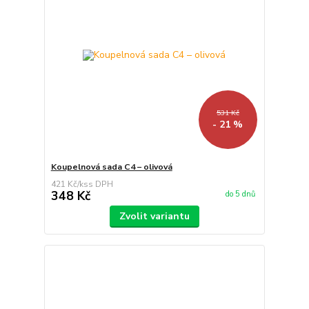
531 Kč
- 21 %
Koupelnová sada C4 – olivová
421 Kč
/
ks
348 Kč
do 5 dnů
Zvolit variantu