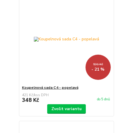
531 Kč
- 21 %
Koupelnová sada C4 - popelavá
421 Kč
/
ks
348 Kč
do 5 dnů
Zvolit variantu