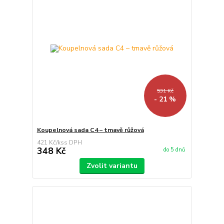
531 Kč
- 21 %
Koupelnová sada C4 – tmavě růžová
421 Kč
/
ks
348 Kč
do 5 dnů
Zvolit variantu