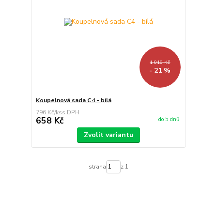
1 010 Kč
- 21 %
Koupelnová sada C4 - bílá
796 Kč
/
ks
658 Kč
do 5 dnů
Zvolit variantu
strana
z 1