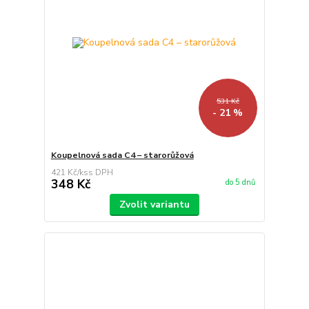
531 Kč
- 21 %
Koupelnová sada C4 – starorůžová
421 Kč
/
ks
348 Kč
do 5 dnů
Zvolit variantu