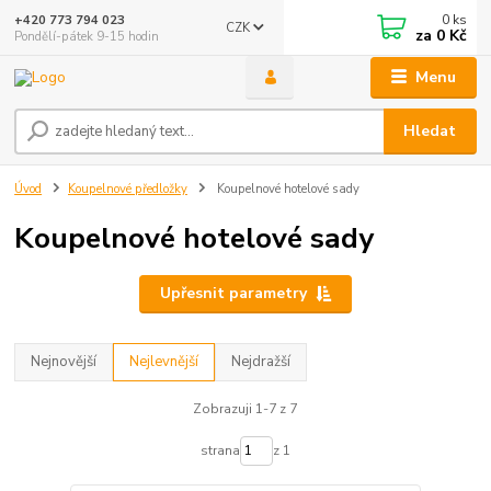
0
ks
+420 773 794 023
CZK
za
0 Kč
Pondělí-pátek 9-15 hodin
Menu
Hledat
Úvod
Koupelnové předložky
Koupelnové hotelové sady
Koupelnové hotelové sady
Upřesnit parametry
Nejnovější
Nejlevnější
Nejdražší
Zobrazuji 1-7 z 7
strana
z 1