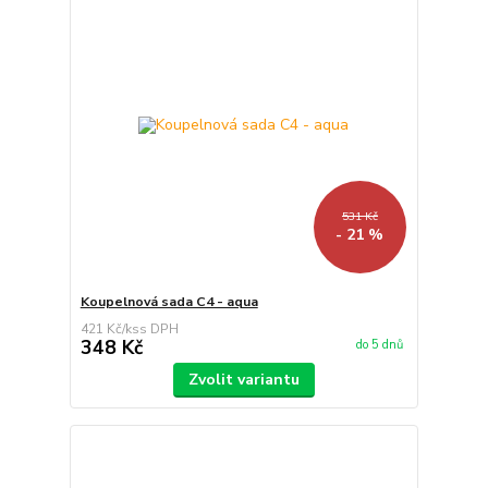
531 Kč
- 21 %
Koupelnová sada C4 - aqua
421 Kč
/
ks
348 Kč
do 5 dnů
Zvolit variantu