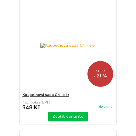
531 Kč
- 21 %
Koupelnová sada C4 - ekr
421 Kč
/
ks
348 Kč
do 5 dnů
Zvolit variantu