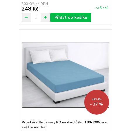
300 Kč
/
ks
248 Kč
do 5 dnů
Přidat do košíku
479 Kč
- 37 %
Prostěradlo Jersey PD na dvojlůžko 180x200cm –
světle modré