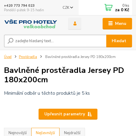
0
ks
+420 773 794 023
CZK
za
0 Kč
Pondělí-pátek 9-15 hodin
Menu
Hledat
Úvod
Prostěradla
Bavlněné prostěradla Jersey PD 180x200cm
Bavlněné prostěradla Jersey PD
180x200cm
Minimální odběr u těchto produktů je 5 ks
Upřesnit parametry
Nejnovější
Nejlevnější
Nejdražší