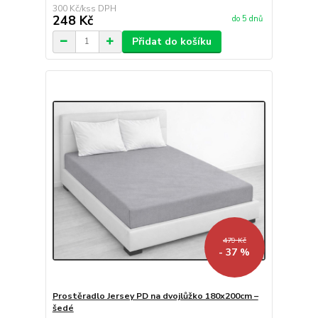
300 Kč
/
ks
248 Kč
do 5 dnů
Přidat do košíku
479 Kč
- 37 %
Prostěradlo Jersey PD na dvojlůžko 180x200cm –
šedé