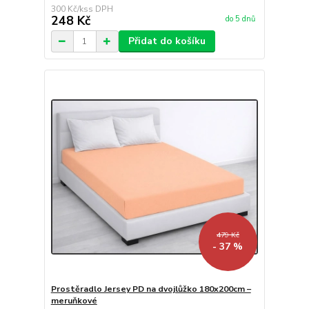
300 Kč
/
ks
248 Kč
do 5 dnů
Přidat do košíku
479 Kč
- 37 %
Prostěradlo Jersey PD na dvojlůžko 180x200cm –
meruňkové