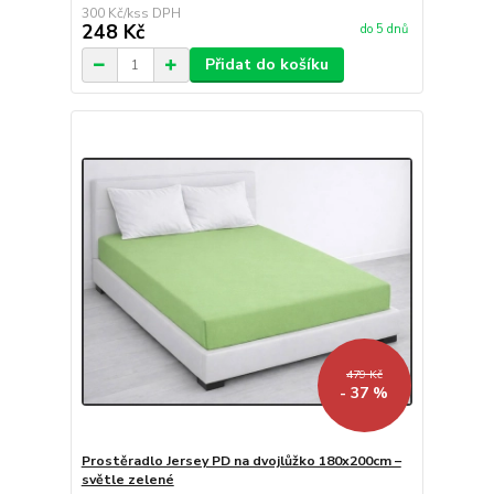
300 Kč
/
ks
248 Kč
do 5 dnů
Přidat do košíku
479 Kč
- 37 %
Prostěradlo Jersey PD na dvojlůžko 180x200cm –
světle zelené