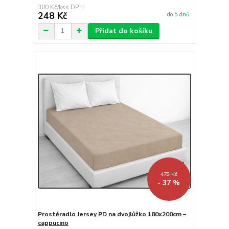
300 Kč
/
ks
248 Kč
do 5 dnů
Přidat do košíku
479 Kč
- 37 %
Prostěradlo Jersey PD na dvojlůžko 180x200cm –
cappucino