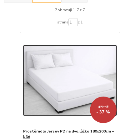
Zobrazuji 1-7 z 7
strana
z 1
479 Kč
- 37 %
Prostěradlo Jersey PD na dvojlůžko 180x200cm –
bílé