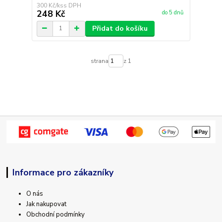
300 Kč
/
ks
248 Kč
do 5 dnů
Přidat do košíku
strana
z 1
Informace pro zákazníky
O nás
Jak nakupovat
Obchodní podmínky