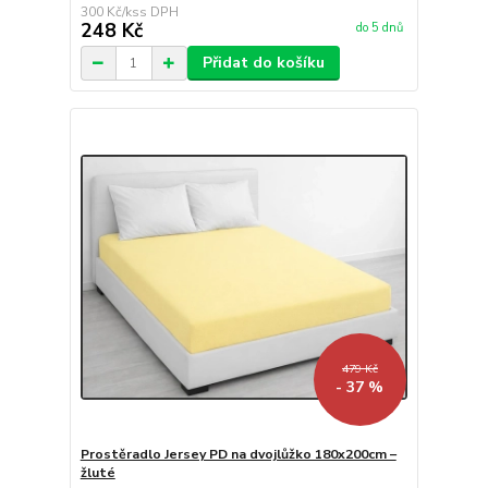
300 Kč
/
ks
248 Kč
do 5 dnů
Přidat do košíku
479 Kč
- 37 %
Prostěradlo Jersey PD na dvojlůžko 180x200cm –
žluté