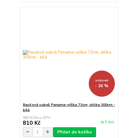
1 323 Kč
- 26 %
Rautová sukně Panama-výška 73cm, délka 300cm -
bílá
980 Kč
/
ks
810 Kč
do 5 dnů
Přidat do košíku