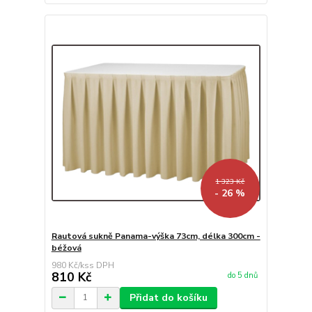
1 323 Kč
- 26 %
Rautová sukně Panama-výška 73cm, délka 300cm -
béžová
980 Kč
/
ks
810 Kč
do 5 dnů
Přidat do košíku