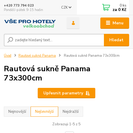
0
ks
+420 773 794 023
CZK
za
0 Kč
Pondělí-pátek 9-15 hodin
Menu
Hledat
Úvod
Rautové sukně Panama
Rautová sukně Panama 73x300cm
Rautová sukně Panama
73x300cm
Upřesnit parametry
Nejnovější
Nejlevnější
Nejdražší
Zobrazuji 1-5 z 5