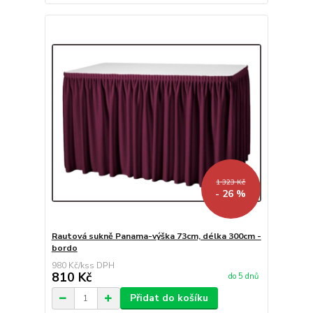
1 323 Kč
- 26 %
Rautová sukně Panama-výška 73cm, délka 300cm -
bordo
980 Kč
/
ks
810 Kč
do 5 dnů
Přidat do košíku