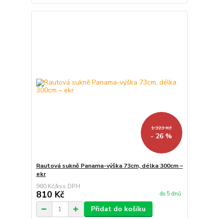
1 323 Kč
- 26 %
Rautová sukně Panama-výška 73cm, délka 300cm –
ekr
980 Kč
/
ks
810 Kč
do 5 dnů
Přidat do košíku