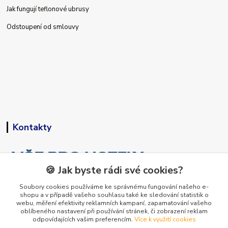
Jak fungují teflonové ubrusy
Odstoupení od smlouvy
Kontakty
🍪 Jak byste rádi své cookies?
Soubory cookies používáme ke správnému fungování našeho e-
shopu a v případě vašeho souhlasu také ke sledování statistik o
+420 773 794 023
webu, měření efektivity reklamních kampaní, zapamatování vašeho
Pondělí-pátek 9-15 hodin
oblíbeného nastavení při používání stránek, či zobrazení reklam
odpovídajících vašim preferencím.
Více k využití cookies