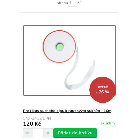
strana
z 1
196 Kč
- 26 %
Protikus suchého zipu k rautovým sukním - 10m
145 Kč
/
ks
120 Kč
skladem
Přidat do košíku