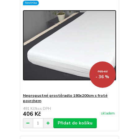
Novinka
765 Kč
- 36 %
Nepropustné prostěradlo 180x200cm s froté
povrchem
491 Kč
/
ks
406 Kč
skladem
Přidat do košíku