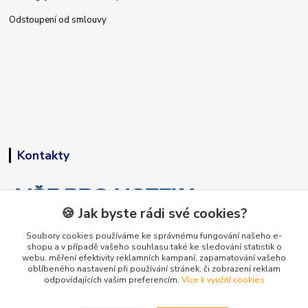
Odstoupení od smlouvy
Kontakty
🍪 Jak byste rádi své cookies?
Soubory cookies používáme ke správnému fungování našeho e-
shopu a v případě vašeho souhlasu také ke sledování statistik o
+420 773 794 023
webu, měření efektivity reklamních kampaní, zapamatování vašeho
Pondělí-pátek 9-15 hodin
oblíbeného nastavení při používání stránek, či zobrazení reklam
odpovídajících vašim preferencím.
Více k využití cookies
info@vse-pro-hotely.cz