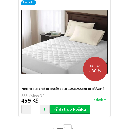
Novinka
868 Kč
- 36 %
Nepropustné prostěradlo 180x200cm prošívané
555 Kč
/
ks
459 Kč
skladem
Přidat do košíku
strana
z 1