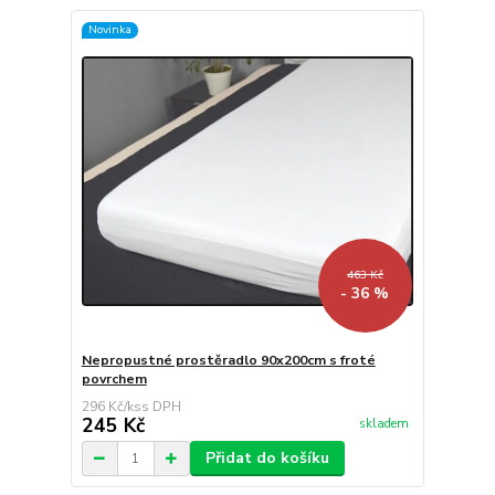
Novinka
463 Kč
- 36 %
Nepropustné prostěradlo 90x200cm s froté
povrchem
296 Kč
/
ks
245 Kč
skladem
Přidat do košíku