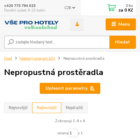
0
ks
+420 773 794 023
CZK
za
0 Kč
Pondělí-pátek 9-15 hodin
Menu
Hledat
Úvod
Hotelový program bílý
Nepropustná prostěradla
Nepropustná prostěradla
Upřesnit parametry
Nejnovější
Nejlevnější
Nejdražší
Zobrazuji 1-4 z 4
strana
z 1