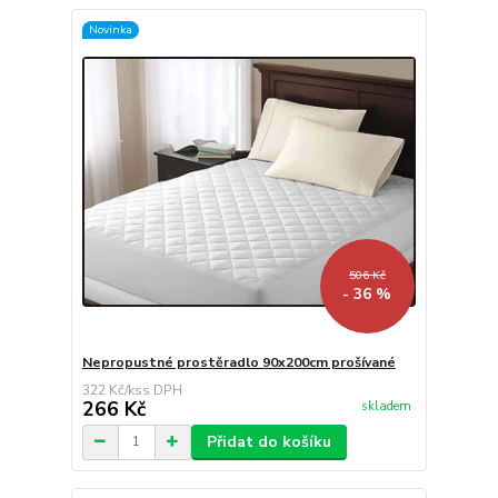
Novinka
506 Kč
- 36 %
Nepropustné prostěradlo 90x200cm prošívané
322 Kč
/
ks
266 Kč
skladem
Přidat do košíku