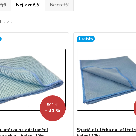
jší
Nejlevnější
Nejdražší
1-2 z 2
Novinka
569 Kč
- 40 %
ní utěrka na odstranění
Speciální utěrka na leštění s
 ze skla - balení 10ks
balení 10ks