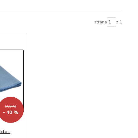
strana
z 1
569 Kč
- 40 %
kla –