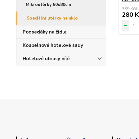
Mikroutěrky 60x80cm
339 Kč
/
b
280 K
Speciální utěrky na sklo
Podsedáky na židle
Koupelnové hotelové sady
Hotelové ubrusy bílé