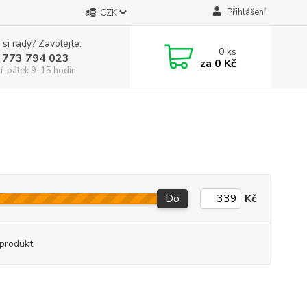
Přihlášení
CZK
 si rady? Zavolejte.
0
ks
 773 794 023
za
0 Kč
í-pátek 9-15 hodin
Do
Kč
produkt