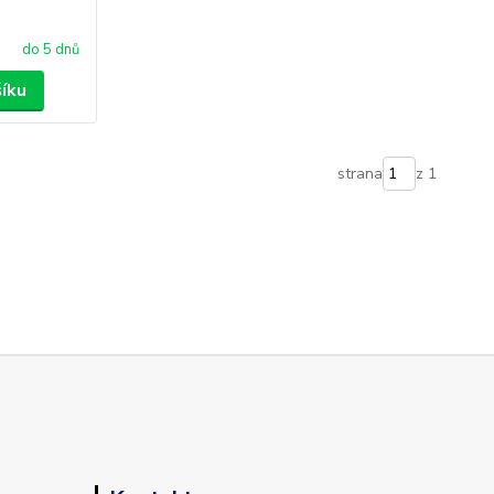
do 5 dnů
šíku
strana
z 1