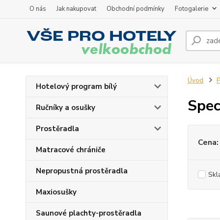
O nás
Jak nakupovat
Obchodní podmínky
Fotogalerie
Úvod
P
Hotelový program bílý
Spec
Ručníky a osušky
Prostěradla
Cena:
Matracové chrániče
Nepropustná prostěradla
Skl
Maxiosušky
Saunové plachty-prostěradla