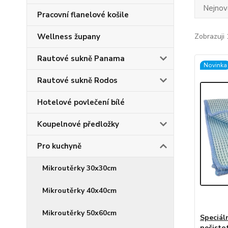
Nejnově
Pracovní flanelové košile
Wellness župany
Zobrazuji 
Rautové sukně Panama
Novinka
Rautové sukně Rodos
Hotelové povlečení bílé
Koupelnové předložky
Pro kuchyně
Mikroutěrky 30x30cm
Mikroutěrky 40x40cm
Mikroutěrky 50x60cm
Speciál
nečistot