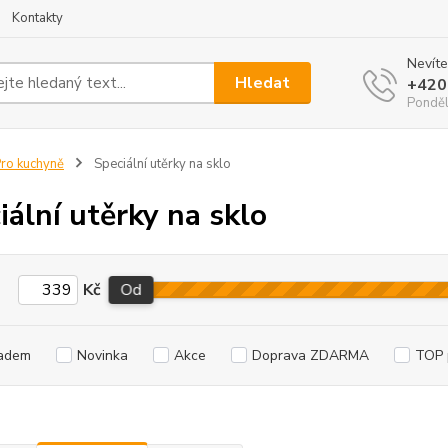
Kontakty
Nevíte
Hledat
+420
Ponděl
ro kuchyně
Speciální utěrky na sklo
iální utěrky na sklo
Kč
Od
adem
Novinka
Akce
Doprava ZDARMA
TOP 