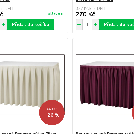
s
327 Kč
/
ks
č
270 Kč
skladem
Přidat do košíku
Přidat do ko
440 Kč
- 26 %
 sukně Panama-výška 73cm,
Rautová sukně Panama-výšk