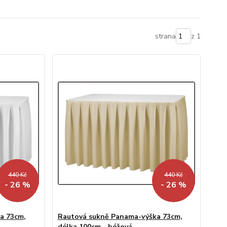
strana
z 1
440 Kč
440 Kč
- 26 %
- 26 %
a 73cm,
Rautová sukně Panama-výška 73cm,
délka 100cm - béžová