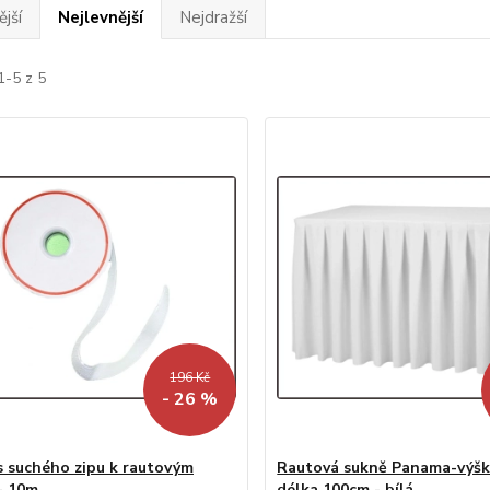
jší
Nejlevnější
Nejdražší
1-5 z 5
196 Kč
- 26 %
s suchého zipu k rautovým
Rautová sukně Panama-výšk
- 10m
délka 100cm - bílá