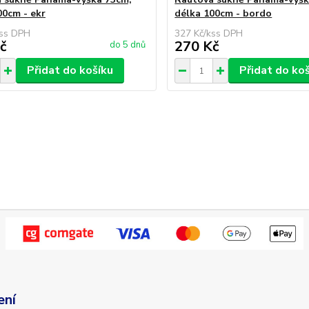
00cm - ekr
délka 100cm - bordo
s
327 Kč
/
ks
č
270 Kč
do 5 dnů
Přidat do košíku
Přidat do ko
ení