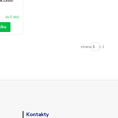
do 5 dnů
šíku
strana
z 1
Kontakty