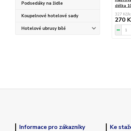
Podsedáky na židle
délka 1
327 Kč
/
k
Koupelnové hotelové sady
270 K
Hotelové ubrusy bílé
Informace pro zákazníky
Ke staž