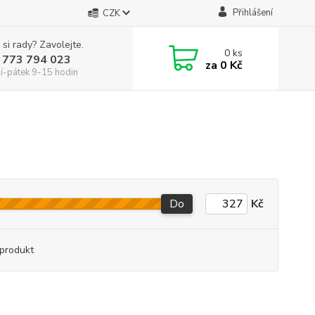
Přihlášení
CZK
 si rady? Zavolejte.
0
ks
 773 794 023
za
0 Kč
í-pátek 9-15 hodin
Do
Kč
produkt