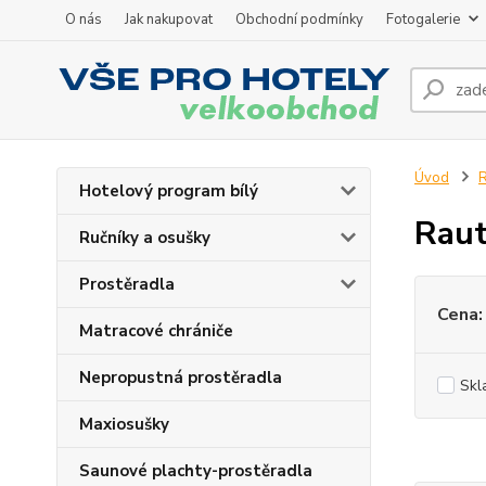
O nás
Jak nakupovat
Obchodní podmínky
Fotogalerie
Úvod
R
Hotelový program bílý
Rau
Ručníky a osušky
Prostěradla
Cena:
Matracové chrániče
Nepropustná prostěradla
Skl
Maxiosušky
Saunové plachty-prostěradla