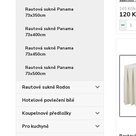
145 Kč
/
k
Rautová sukně Panama
120 K
73x350cm
Rautová sukně Panama
73x400cm
Rautová sukně Panama
73x450cm
Rautová sukně Panama
73x500cm
Rautové sukně Rodos
Hotelové povlečení bílé
Koupelnové předložky
Pro kuchyně
Rautová