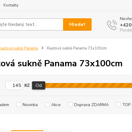
Kontakty
Nevíte
Hledat
+420
Ponděl
autové sukně Panama
Rautová sukně Panama 73x100cm
tová sukně Panama 73x100cm
Kč
Od
adem
Novinka
Akce
Doprava ZDARMA
TOP 