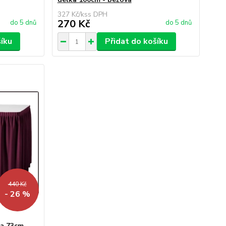
327 Kč
/
ks
270 Kč
do 5 dnů
do 5 dnů
šíku
Přidat do košíku
440 Kč
- 26 %
a 73cm,