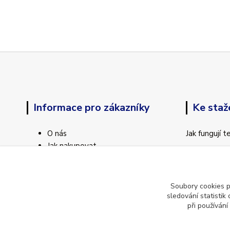
Informace pro zákazníky
Ke staž
O nás
Jak fungují 
Jak nakupovat
Odstoupení 
Obchodní podmínky
Kontakty
Soubory cookies 
sledování statisti
při používání