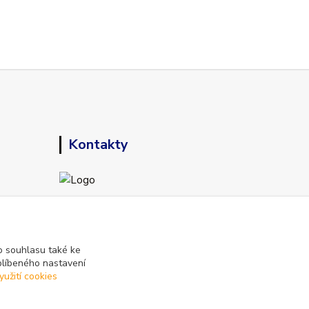
Kontakty
+420 773 794 023
Pondělí-pátek 9-15 hodin
 souhlasu také ke
blíbeného nastavení
info@vse-pro-hotely.cz
yužití cookies