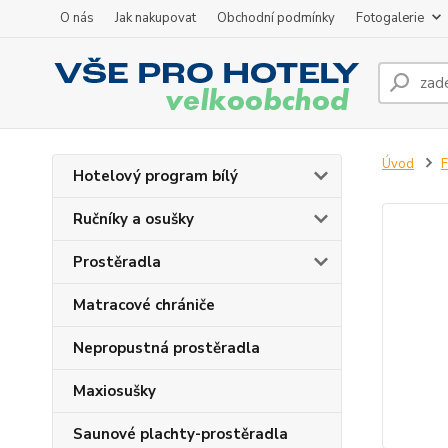
O nás
Jak nakupovat
Obchodní podmínky
Fotogalerie
Úvod
F
Hotelový program bílý
Ručníky a osušky
Prostěradla
Matracové chrániče
Nepropustná prostěradla
Maxiosušky
Saunové plachty-prostěradla