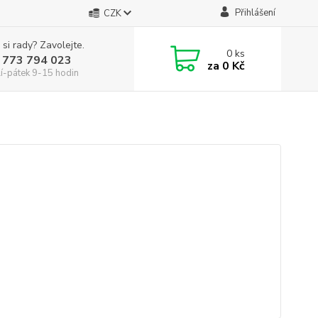
Přihlášení
CZK
 si rady? Zavolejte.
0
ks
 773 794 023
za
0 Kč
í-pátek 9-15 hodin