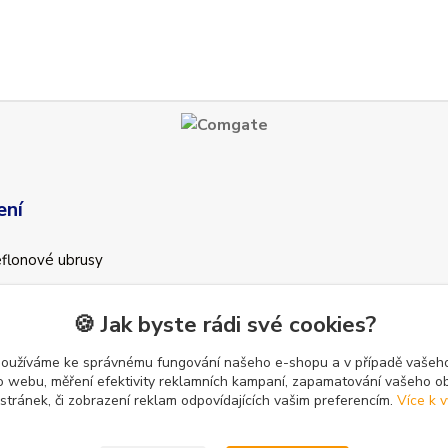
ení
teflonové ubrusy
od smlouvy
🍪 Jak byste rádi své cookies?
používáme ke správnému fungování našeho e-shopu a v případě vašeho
k o webu, měření efektivity reklamních kampaní, zapamatování vašeho o
 stránek, či zobrazení reklam odpovídajících vašim preferencím.
Více k v