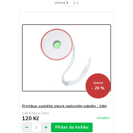
strana
z 1
196 Kč
- 26 %
Protikus suchého zipu k rautovým sukním - 10m
145 Kč
/
ks
120 Kč
skladem
Přidat do košíku