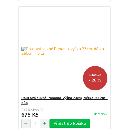
1 102 Kč
- 26 %
Rautová sukně Panama-výška 73cm, délka 250cm -
bílá
817 Kč
/
ks
675 Kč
do 5 dnů
Přidat do košíku