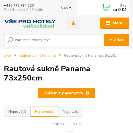
0
ks
+420 773 794 023
CZK
za
0 Kč
Pondělí-pátek 9-15 hodin
Menu
Hledat
Úvod
Rautové sukně Panama
Rautová sukně Panama 73x250cm
Rautová sukně Panama
73x250cm
Upřesnit parametry
Nejnovější
Nejlevnější
Nejdražší
Zobrazuji 1-5 z 5