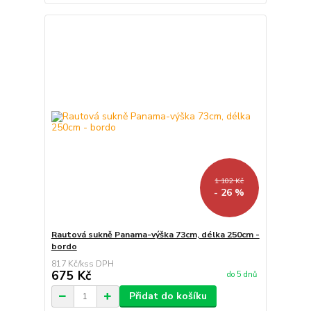
1 102 Kč
- 26 %
Rautová sukně Panama-výška 73cm, délka 250cm -
bordo
817 Kč
/
ks
675 Kč
do 5 dnů
Přidat do košíku