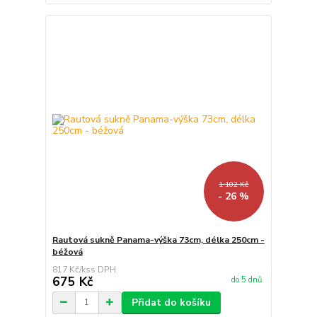
1 102 Kč
- 26 %
Rautová sukně Panama-výška 73cm, délka 250cm -
béžová
817 Kč
/
ks
675 Kč
do 5 dnů
Přidat do košíku