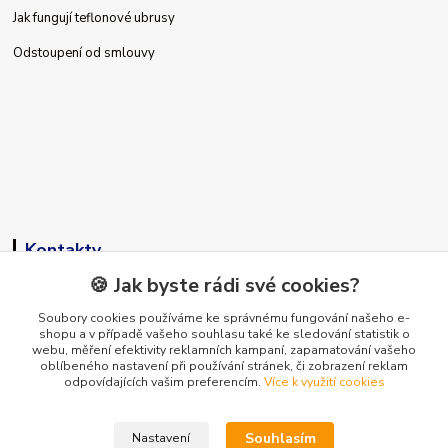
Jak fungují teflonové ubrusy
Odstoupení od smlouvy
Kontakty
🍪 Jak byste rádi své cookies?
Soubory cookies používáme ke správnému fungování našeho e-
shopu a v případě vašeho souhlasu také ke sledování statistik o
+420 773 794 023
webu, měření efektivity reklamních kampaní, zapamatování vašeho
Pondělí-pátek 9-15 hodin
oblíbeného nastavení při používání stránek, či zobrazení reklam
odpovídajících vašim preferencím.
Více k využití cookies
info@vse-pro-hotely.cz
Souhlasím
Nastavení