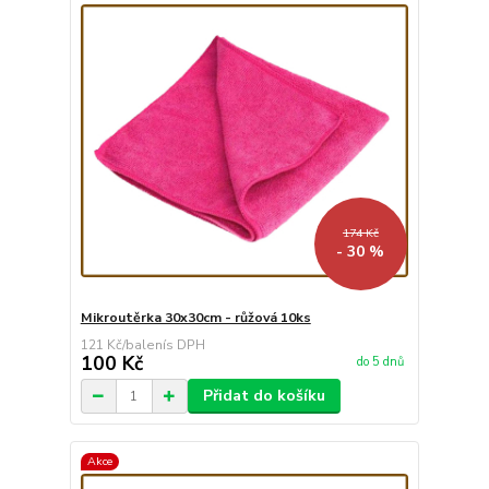
174 Kč
- 30 %
Mikroutěrka 30x30cm - růžová 10ks
121 Kč
/
balení
100 Kč
do 5 dnů
Přidat do košíku
Akce