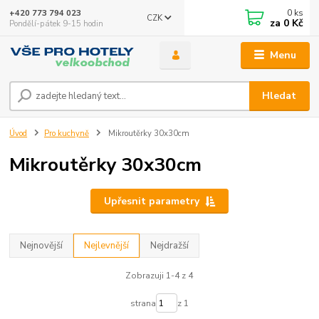
0
ks
+420 773 794 023
CZK
za
0 Kč
Pondělí-pátek 9-15 hodin
Menu
Hledat
Úvod
Pro kuchyně
Mikroutěrky 30x30cm
Mikroutěrky 30x30cm
Upřesnit parametry
Nejnovější
Nejlevnější
Nejdražší
Zobrazuji 1-4 z 4
strana
z 1