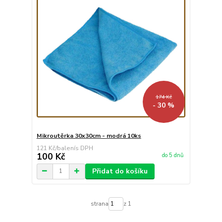
174 Kč
- 30 %
Mikroutěrka 30x30cm - modrá 10ks
121 Kč
/
balení
100 Kč
do 5 dnů
Přidat do košíku
strana
z 1