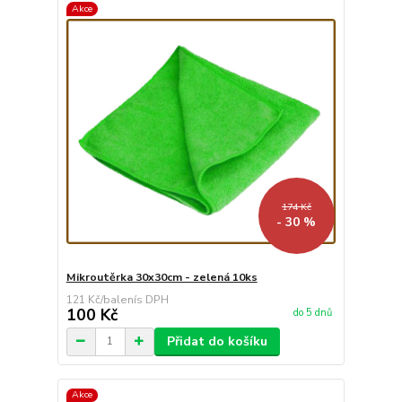
Akce
174 Kč
- 30 %
Mikroutěrka 30x30cm - zelená 10ks
121 Kč
/
balení
100 Kč
do 5 dnů
Přidat do košíku
Akce