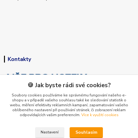
Kontakty
🍪 Jak byste rádi své cookies?
Soubory cookies používáme ke správnému fungování našeho e-
shopu a v případě vašeho souhlasu také ke sledování statistik o
+420 773 794 023
webu, měření efektivity reklamních kampaní, zapamatování vašeho
Pondělí-pátek 9-15 hodin
oblíbeného nastavení při používání stránek, či zobrazení reklam
odpovídajících vašim preferencím.
Více k využití cookies
info@vse-pro-hotely.cz
Souhlasím
Nastavení