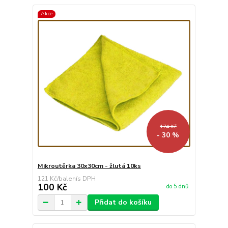
Akce
174 Kč
- 30 %
Mikroutěrka 30x30cm - žlutá 10ks
121 Kč
/
balení
100 Kč
do 5 dnů
Přidat do košíku