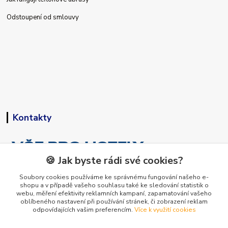
Odstoupení od smlouvy
Kontakty
🍪 Jak byste rádi své cookies?
Soubory cookies používáme ke správnému fungování našeho e-
shopu a v případě vašeho souhlasu také ke sledování statistik o
+420 773 794 023
webu, měření efektivity reklamních kampaní, zapamatování vašeho
Pondělí-pátek 9-15 hodin
oblíbeného nastavení při používání stránek, či zobrazení reklam
odpovídajících vašim preferencím.
Více k využití cookies
info@vse-pro-hotely.cz