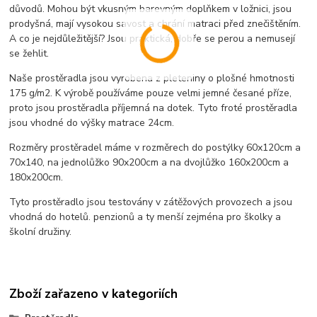
důvodů. Mohou být vkusným barevným doplňkem v ložnici, jsou
prodyšná, mají vysokou savost a chrání matraci před znečištěním.
A co je nejdůležitější? Jsou praktická, dobře se perou a nemusejí
se žehlit.
Naše prostěradla jsou vyrobena z pleteniny o plošné hmotnosti
175 g/m2. K výrobě používáme pouze velmi jemné česané příze,
proto jsou prostěradla příjemná na dotek. Tyto froté prostěradla
jsou vhodné do výšky matrace 24cm.
Rozměry prostěradel máme v rozměrech do postýlky 60x120cm a
70x140, na jednolůžko 90x200cm a na dvojlůžko 160x200cm a
180x200cm.
Tyto prostěradlo jsou testovány v zátěžových provozech a jsou
vhodná do hotelů. penzionů a ty menší zejména pro školky a
školní družiny.
Zboží zařazeno v kategoriích