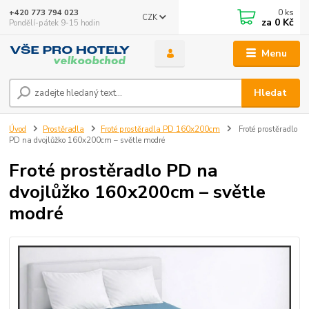
0
ks
+420 773 794 023
CZK
za
0 Kč
Pondělí-pátek 9-15 hodin
Menu
Hledat
Úvod
Prostěradla
Froté prostěradla PD 160x200cm
Froté prostěradlo
PD na dvojlůžko 160x200cm – světle modré
Froté prostěradlo PD na
dvojlůžko 160x200cm – světle
modré