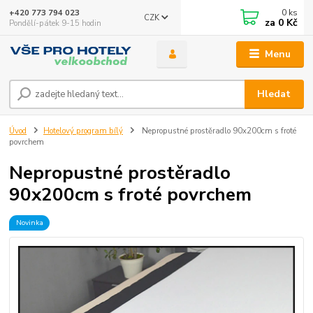
0
ks
+420 773 794 023
CZK
za
0 Kč
Pondělí-pátek 9-15 hodin
Menu
Hledat
Úvod
Hotelový program bílý
Nepropustné prostěradlo 90x200cm s froté
povrchem
Nepropustné prostěradlo
90x200cm s froté povrchem
Novinka