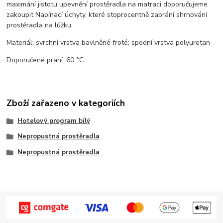
maximání jistotu upevnění prostěradla na matraci doporučujeme
zakoupit Napínací úchyty, které stoprocentně zabrání shrnování
prostěradla na lůžku.
Materiál: svrchní vrstva bavlněné froté; spodní vrstva polyuretan
Doporučené praní: 60 °C
Zboží zařazeno v kategoriích
Hotelový program bílý
Nepropustná prostěradla
Nepropustná prostěradla