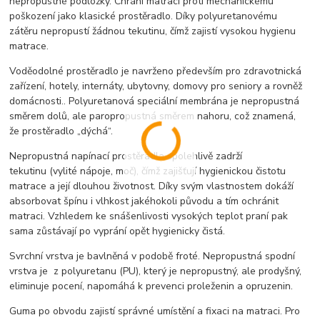
nepropustné podložky. Chrání matraci proti mechanickému
poškození jako klasické prostěradlo. Díky polyuretanovému
zátěru nepropustí žádnou tekutinu, čímž zajistí vysokou hygienu
matrace.
Voděodolné prostěradlo je navrženo především pro zdravotnická
zařízení, hotely, internáty, ubytovny, domovy pro seniory a rovněž
domácnosti.. Polyuretanová speciální membrána je nepropustná
směrem dolů, ale paropropustná směrem nahoru, což znamená,
že prostěradlo „dýchá“.
Nepropustná napínací prostěradla spolehlivě zadrží
tekutinu (vylité nápoje, moč), čímž zajišťují hygienickou čistotu
matrace a její dlouhou životnost. Díky svým vlastnostem dokáží
absorbovat špínu i vlhkost jakéhokoli původu a tím ochránit
matraci. Vzhledem ke snášenlivosti vysokých teplot praní pak
sama zůstávají po vyprání opět hygienicky čistá.
Svrchní vrstva je bavlněná v podobě froté. Nepropustná spodní
vrstva je z polyuretanu (PU), který je nepropustný, ale prodyšný,
eliminuje pocení, napomáhá k prevenci proleženin a opruzenin.
Guma po obvodu zajistí správné umístění a fixaci na matraci. Pro