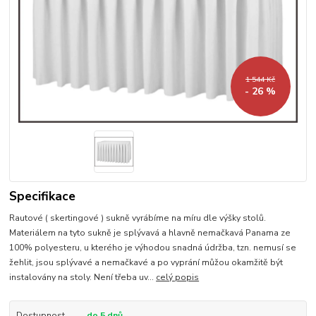
1 544 Kč
- 26 %
Specifikace
Rautové ( skertingové ) sukně vyrábíme na míru dle výšky stolů.
Materiálem na tyto sukně je splývavá a hlavně nemačkavá Panama ze
100% polyesteru, u kterého je výhodou snadná údržba, tzn. nemusí se
žehlit, jsou splývavé a nemačkavé a po vyprání můžou okamžitě být
instalovány na stoly. Není třeba uv...
celý popis
Dostupnost
do 5 dnů