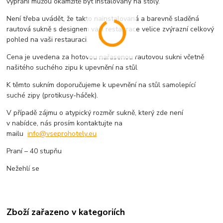
vyprání můžou okamžitě být instalovány na stoly.
Není třeba uvádět, že takto nainstalovaná a barevně sladěná
rautová sukně s designem vaší restaurace velice zvýrazní celkový
pohled na vaši restauraci.
Cena je uvedena za hotovou nařasenou rautovou sukni včetně
našitého suchého zipu k upevnění na stůl
K těmto sukním doporučujeme k upevnění na stůl samolepící
suché zipy (protikusy-háček).
V případě zájmu o atypický rozměr sukně, který zde není
v nabídce, nás prosím kontaktujte na
mailu
info@vseprohotely.eu
Praní – 40 stupňu
Nežehlí se
Zboží zařazeno v kategoriích