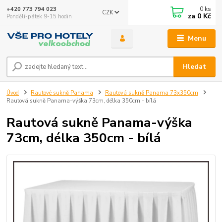
0
ks
+420 773 794 023
CZK
za
0 Kč
Pondělí-pátek 9-15 hodin
Menu
Hledat
Úvod
Rautové sukně Panama
Rautová sukně Panama 73x350cm
Rautová sukně Panama-výška 73cm, délka 350cm - bílá
Rautová sukně Panama-výška
73cm, délka 350cm - bílá