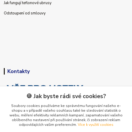
Jak fungují teflonové ubrusy
Odstoupení od smlouvy
Kontakty
🍪 Jak byste rádi své cookies?
Soubory cookies používáme ke správnému fungování našeho e-
shopu a v případě vašeho souhlasu také ke sledování statistik o
+420 773 794 023
webu, měření efektivity reklamních kampaní, zapamatování vašeho
Pondělí-pátek 9-15 hodin
oblíbeného nastavení při používání stránek, či zobrazení reklam
odpovídajících vašim preferencím.
Více k využití cookies
info@vse-pro-hotely.cz