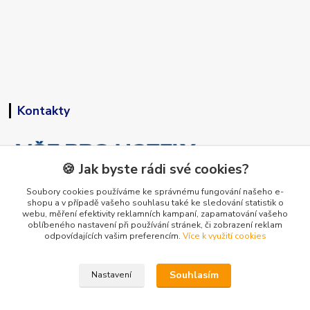
Kontakty
🍪 Jak byste rádi své cookies?
Soubory cookies používáme ke správnému fungování našeho e-
shopu a v případě vašeho souhlasu také ke sledování statistik o
+420 773 794 023
webu, měření efektivity reklamních kampaní, zapamatování vašeho
Pondělí-pátek 9-15 hodin
oblíbeného nastavení při používání stránek, či zobrazení reklam
odpovídajících vašim preferencím.
Více k využití cookies
info@vse-pro-hotely.cz
Souhlasím
Nastavení