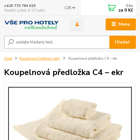
0
ks
+420 773 794 023
CZK
za
0 Kč
Pondělí-pátek 9-15 hodin
Menu
Hledat
Úvod
Koupelnové hotelové sady
Koupelnová předložka C4 – ekr
Koupelnová předložka C4 – ekr