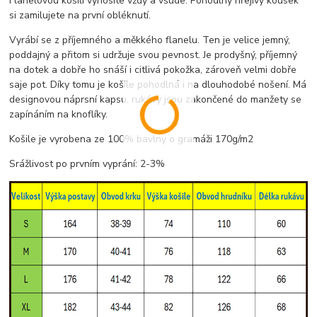
Flanelovou košili vynosíte vždy a všude. Pohodlný hřejivý kousek
si zamilujete na první obléknutí.
Vyrábí se z příjemného a měkkého flanelu. Ten je velice jemný,
poddajný a přitom si udržuje svou pevnost. Je prodyšný, příjemný
na dotek a dobře ho snáší i citlivá pokožka, zároveň velmi dobře
saje pot. Díky tomu je košile pohodlná i na dlouhodobé nošení. Má
designovou náprsní kapsu, rukávy jsou zakončené do manžety se
zapínáním na knoflíky.
Košile je vyrobena ze 100% bavlny o gramáži 170g/m2
Srážlivost po prvním vyprání: 2-3%