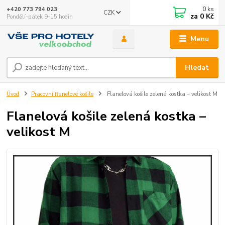
0
ks
+420 773 794 023
CZK
za
0 Kč
Pondělí-pátek 9-15 hodin
Menu
Hledat
Úvod
Pracovní flanelové košile
Flanelová košile zelená kostka – velikost M
Flanelová košile zelená kostka –
velikost M