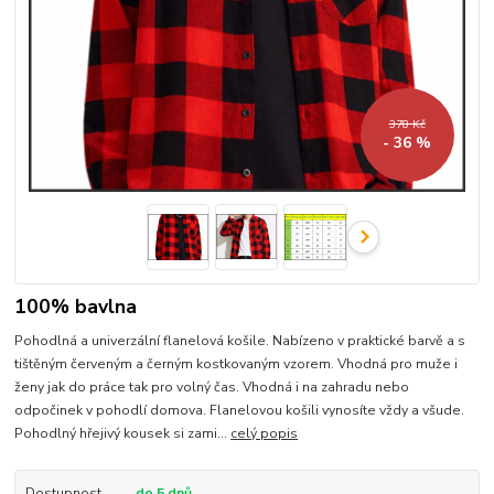
378 Kč
- 36 %
100% bavlna
Pohodlná a univerzální flanelová košile. Nabízeno v praktické barvě a s
tištěným červeným a černým kostkovaným vzorem. Vhodná pro muže i
ženy jak do práce tak pro volný čas. Vhodná i na zahradu nebo
odpočinek v pohodlí domova. Flanelovou košili vynosíte vždy a všude.
Pohodlný hřejivý kousek si zami...
celý popis
Dostupnost
do 5 dnů