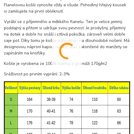
Flanelovou košili vynosíte vždy a všude. Pohodlný hřejivý kousek
si zamilujete na první obléknutí.
Vyrábí se z příjemného a měkkého flanelu. Ten je velice jemný,
poddajný a přitom si udržuje svou pevnost. Je prodyšný, příjemný
na dotek a dobře ho snáší i citlivá pokožka, zároveň velmi dobře
saje pot. Díky tomu je košile pohodlná i na dlouhodobé nošení. Má
designovou náprsní kapsu, rukávy jsou zakončené do manžety se
zapínáním na knoflíky.
Košile je vyrobena ze 100% bavlny o gramáži 170g/m2
Srážlivost po prvním vyprání: 2-3%