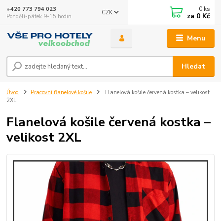
0
ks
+420 773 794 023
CZK
za
0 Kč
Pondělí-pátek 9-15 hodin
Menu
Hledat
Úvod
Pracovní flanelové košile
Flanelová košile červená kostka – velikost
2XL
Flanelová košile červená kostka –
velikost 2XL