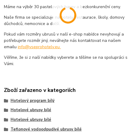
Máme na výběr 30 pastelových barev a bezkonkurenční ceny.
Naše firma se specializuje na hotely, restaurace, školy, domovy
důchodců, nemocnice a další.
Pokud vám rozměry ubrusů v naší e-shop nabídce nevyhovují a
potřebujete rozměr jiný, neváhejte nás kontaktovat na našem
emailu
info@vseprohotely.eu
Věříme, že si z naší nabídky vyberete a těšíme se na spolupráci s
Vámi.
Zboží zařazeno v kategoriích
Hotelový program bílý
Hotelové ubrusy bílé
Hotelové ubrusy bílé
Teflonové vodoodpudivé ubrusy bílé