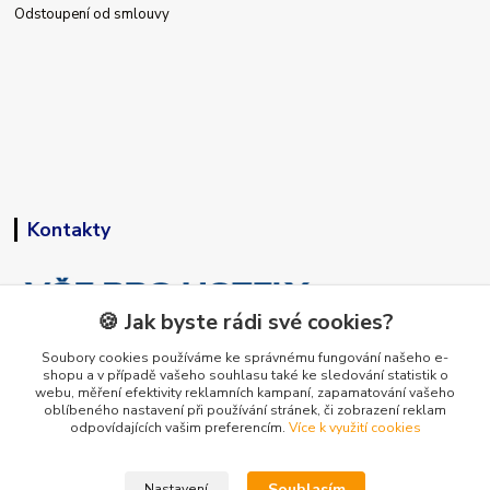
Odstoupení od smlouvy
Kontakty
🍪 Jak byste rádi své cookies?
Soubory cookies používáme ke správnému fungování našeho e-
shopu a v případě vašeho souhlasu také ke sledování statistik o
+420 773 794 023
webu, měření efektivity reklamních kampaní, zapamatování vašeho
Pondělí-pátek 9-15 hodin
oblíbeného nastavení při používání stránek, či zobrazení reklam
odpovídajících vašim preferencím.
Více k využití cookies
info@vse-pro-hotely.cz
Souhlasím
Nastavení