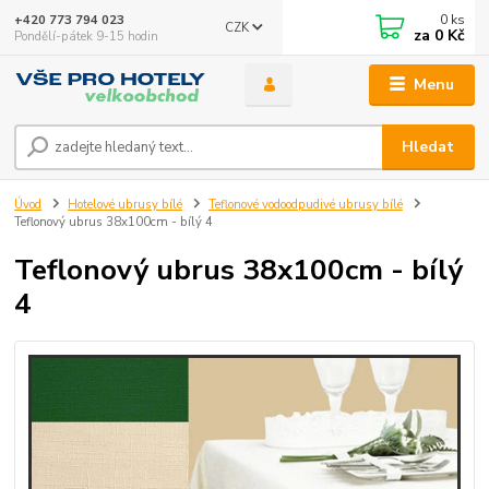
0
ks
+420 773 794 023
CZK
za
0 Kč
Pondělí-pátek 9-15 hodin
Menu
Hledat
Úvod
Hotelové ubrusy bílé
Teflonové vodoodpudivé ubrusy bílé
Teflonový ubrus 38x100cm - bílý 4
Teflonový ubrus 38x100cm - bílý
4