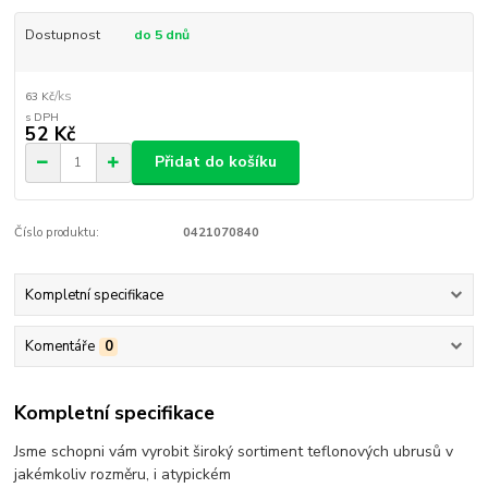
Dostupnost
do 5 dnů
/
ks
63 Kč
52 Kč
Přidat do košíku
Číslo produktu:
0421070840
Kompletní specifikace
Komentáře
0
Kompletní specifikace
Jsme schopni vám vyrobit široký sortiment teflonových ubrusů v
jakémkoliv rozměru, i atypickém