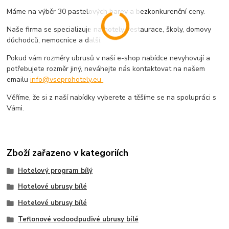
Máme na výběr 30 pastelových barev a bezkonkurenční ceny.
Naše firma se specializuje na hotely, restaurace, školy, domovy
důchodců, nemocnice a další.
Pokud vám rozměry ubrusů v naší e-shop nabídce nevyhovují a
potřebujete rozměr jiný, neváhejte nás kontaktovat na našem
emailu
info@vseprohotely.eu
Věříme, že si z naší nabídky vyberete a těšíme se na spolupráci s
Vámi.
Zboží zařazeno v kategoriích
Hotelový program bílý
Hotelové ubrusy bílé
Hotelové ubrusy bílé
Teflonové vodoodpudivé ubrusy bílé