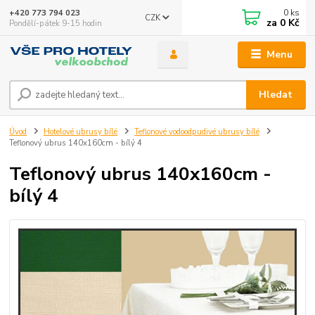
0
ks
+420 773 794 023
CZK
za
0 Kč
Pondělí-pátek 9-15 hodin
Menu
Hledat
Úvod
Hotelové ubrusy bílé
Teflonové vodoodpudivé ubrusy bílé
Teflonový ubrus 140x160cm - bílý 4
Teflonový ubrus 140x160cm -
bílý 4