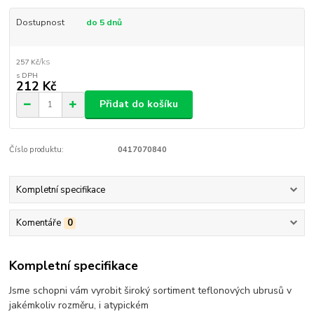
Dostupnost
do 5 dnů
/
ks
257 Kč
212 Kč
Přidat do košíku
Číslo produktu:
0417070840
Kompletní specifikace
Komentáře
0
Kompletní specifikace
Jsme schopni vám vyrobit široký sortiment teflonových ubrusů v
jakémkoliv rozměru, i atypickém