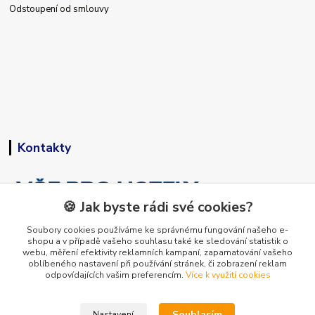
Odstoupení od smlouvy
Kontakty
🍪 Jak byste rádi své cookies?
Soubory cookies používáme ke správnému fungování našeho e-
shopu a v případě vašeho souhlasu také ke sledování statistik o
+420 773 794 023
webu, měření efektivity reklamních kampaní, zapamatování vašeho
Pondělí-pátek 9-15 hodin
oblíbeného nastavení při používání stránek, či zobrazení reklam
odpovídajících vašim preferencím.
Více k využití cookies
info@vse-pro-hotely.cz
Souhlasím
Nastavení