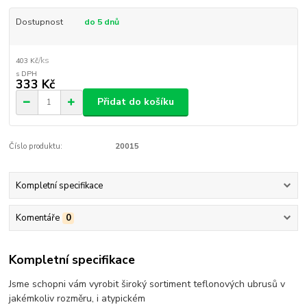
Dostupnost
do 5 dnů
/
ks
403 Kč
333 Kč
Přidat do košíku
Číslo produktu:
20015
Kompletní specifikace
Komentáře
0
Kompletní specifikace
Jsme schopni vám vyrobit široký sortiment teflonových ubrusů v
jakémkoliv rozměru, i atypickém