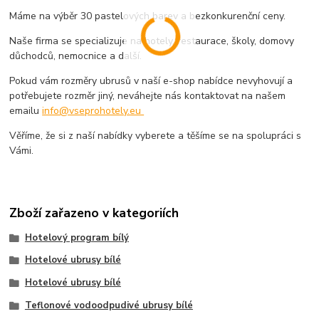
Máme na výběr 30 pastelových barev a bezkonkurenční ceny.
Naše firma se specializuje na hotely, restaurace, školy, domovy
důchodců, nemocnice a další.
Pokud vám rozměry ubrusů v naší e-shop nabídce nevyhovují a
potřebujete rozměr jiný, neváhejte nás kontaktovat na našem
emailu
info@vseprohotely.eu
Věříme, že si z naší nabídky vyberete a těšíme se na spolupráci s
Vámi.
Zboží zařazeno v kategoriích
Hotelový program bílý
Hotelové ubrusy bílé
Hotelové ubrusy bílé
Teflonové vodoodpudivé ubrusy bílé