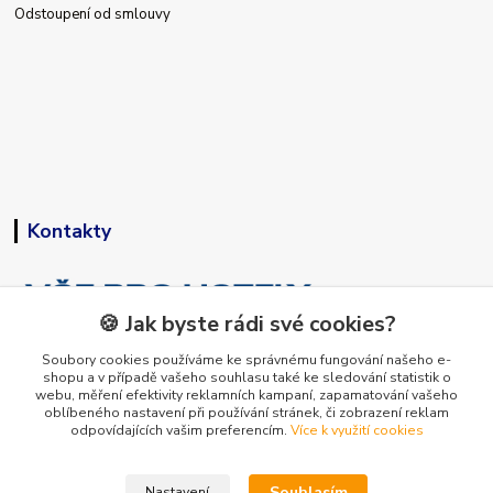
Odstoupení od smlouvy
Kontakty
🍪 Jak byste rádi své cookies?
Soubory cookies používáme ke správnému fungování našeho e-
shopu a v případě vašeho souhlasu také ke sledování statistik o
+420 773 794 023
webu, měření efektivity reklamních kampaní, zapamatování vašeho
Pondělí-pátek 9-15 hodin
oblíbeného nastavení při používání stránek, či zobrazení reklam
odpovídajících vašim preferencím.
Více k využití cookies
info@vse-pro-hotely.cz
Souhlasím
Nastavení