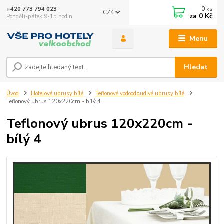
0
ks
+420 773 794 023
CZK
za
0 Kč
Pondělí-pátek 9-15 hodin
Menu
Hledat
Úvod
Hotelové ubrusy bílé
Teflonové vodoodpudivé ubrusy bílé
Teflonový ubrus 120x220cm - bílý 4
Teflonový ubrus 120x220cm -
bílý 4