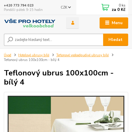
0
ks
+420 773 794 023
CZK
za
0 Kč
Pondělí-pátek 9-15 hodin
Menu
Hledat
Úvod
Hotelové ubrusy bílé
Teflonové vodoodpudivé ubrusy bílé
Teflonový ubrus 100x100cm - bílý 4
Teflonový ubrus 100x100cm -
bílý 4