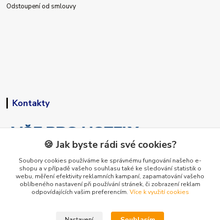
Odstoupení od smlouvy
Kontakty
🍪 Jak byste rádi své cookies?
Soubory cookies používáme ke správnému fungování našeho e-
shopu a v případě vašeho souhlasu také ke sledování statistik o
+420 773 794 023
webu, měření efektivity reklamních kampaní, zapamatování vašeho
Pondělí-pátek 9-15 hodin
oblíbeného nastavení při používání stránek, či zobrazení reklam
odpovídajících vašim preferencím.
Více k využití cookies
info@vse-pro-hotely.cz
Souhlasím
Nastavení