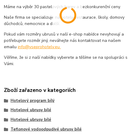
Máme na výběr 30 pastelových barev a bezkonkurenční ceny.
Naše firma se specializuje na hotely, restaurace, školy, domovy
důchodců, nemocnice a další.
Pokud vám rozměry ubrusů v naší e-shop nabídce nevyhovují a
potřebujete rozměr jiný, neváhejte nás kontaktovat na našem
emailu
info@vseprohotely.eu
Věříme, že si z naší nabídky vyberete a těšíme se na spolupráci s
Vámi.
Zboží zařazeno v kategoriích
Hotelový program bílý
Hotelové ubrusy bílé
Hotelové ubrusy bílé
Teflonové vodoodpudivé ubrusy bílé