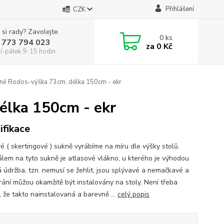
Přihlášení
CZK
 si rady? Zavolejte.
0
ks
 773 794 023
za
0 Kč
í-pátek 9-15 hodin
ně Rodos-výška 73cm, délka 150cm - ekr
élka 150cm - ekr
ifikace
é ( skertingové ) sukně vyrábíme na míru dle výšky stolů.
álem na tyto sukně je atlasové vlákno, u kterého je výhodou
 údržba, tzn. nemusí se žehlit, jsou splývavé a nemačkavé a
rání můžou okamžitě být instalovány na stoly. Není třeba
, že takto nainstalovaná a barevně ...
celý popis