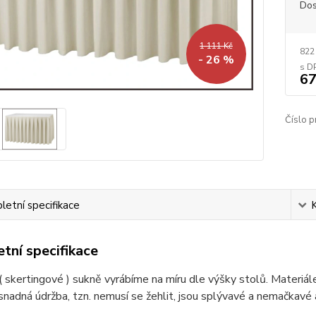
Dos
1 111 Kč
822
- 26 %
67
Číslo p
etní specifikace
tní specifikace
 skertingové ) sukně vyrábíme na míru dle výšky stolů. Materiál
nadná údržba, tzn. nemusí se žehlit, jsou splývavé a nemačkavé 