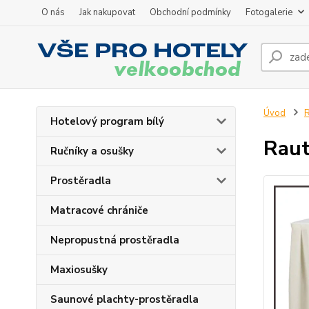
O nás
Jak nakupovat
Obchodní podmínky
Fotogalerie
Úvod
R
Hotelový program bílý
Raut
Ručníky a osušky
Prostěradla
Matracové chrániče
Nepropustná prostěradla
Maxiosušky
Saunové plachty-prostěradla