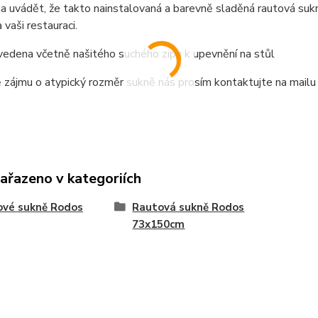
a uvádět, že takto nainstalovaná a barevně sladěná rautová sukn
 vaši restauraci.
vedena včetně našitého suchého zipu k upevnění na stůl
 zájmu o atypický rozměr sukně nás prosím kontaktujte na mail
zařazeno v kategoriích
ové sukně Rodos
Rautová sukně Rodos
73x150cm