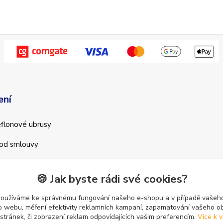
ení
teflonové ubrusy
od smlouvy
🍪 Jak byste rádi své cookies?
používáme ke správnému fungování našeho e-shopu a v případě vašeho
k o webu, měření efektivity reklamních kampaní, zapamatování vašeho o
 stránek, či zobrazení reklam odpovídajících vašim preferencím.
Více k v