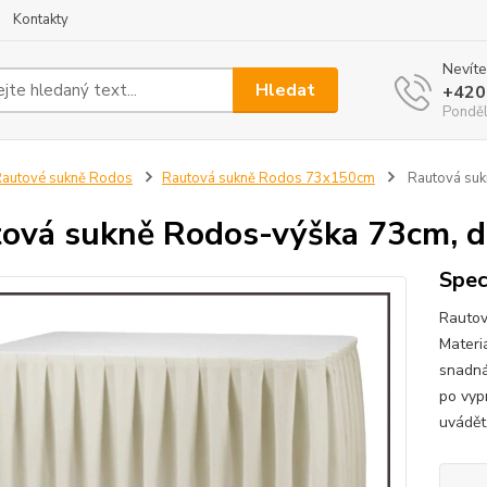
Kontakty
Nevíte
Hledat
+420
Ponděl
autové sukně Rodos
Rautová sukně Rodos 73x150cm
Rautová suk
ová sukně Rodos-výška 73cm, d
Spec
Rautov
Materi
snadná
po vyp
uvádět