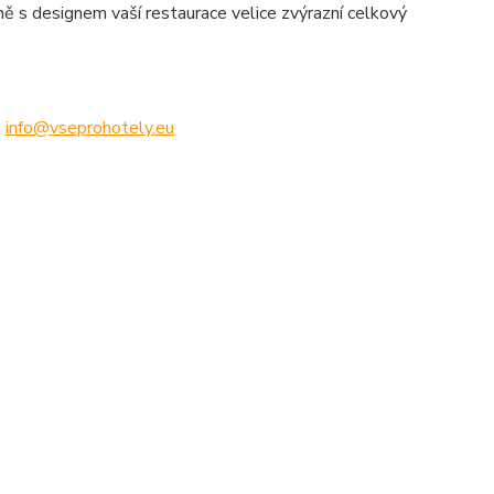
ě s designem vaší restaurace velice zvýrazní celkový
u
info@vseprohotely.eu