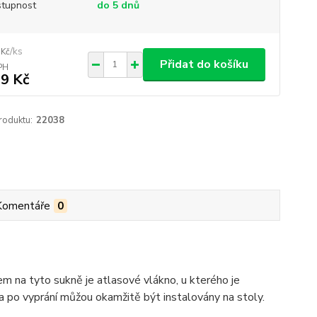
tupnost
do 5 dnů
/
ks
 Kč
Přidat do košíku
9 Kč
roduktu:
22038
Komentáře
0
em na tyto sukně je atlasové vlákno, u kterého je
a po vyprání můžou okamžitě být instalovány na stoly.