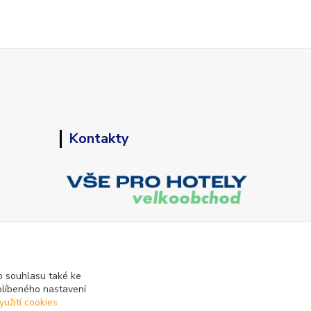
Kontakty
+420 773 794 023
Pondělí-pátek 9-15 hodin
 souhlasu také ke
blíbeného nastavení
info@vse-pro-hotely.cz
yužití cookies