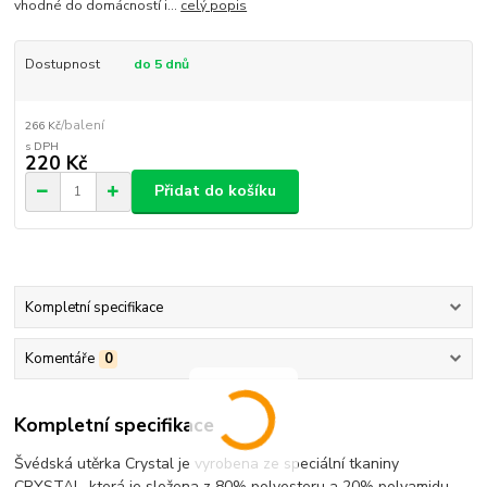
vhodné do domácností i...
celý popis
Dostupnost
do 5 dnů
/
balení
266 Kč
220 Kč
Přidat do košíku
Kompletní specifikace
Komentáře
0
Kompletní specifikace
Švédská utěrka Crystal je vyrobena ze speciální tkaniny
CRYSTAL,
která je složena z 80% polyesteru a 20% polyamidu.