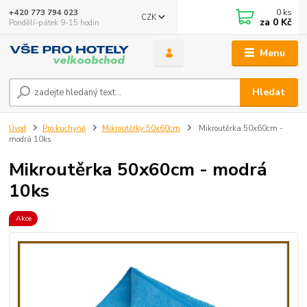
0
ks
+420 773 794 023
CZK
za
0 Kč
Pondělí-pátek 9-15 hodin
Menu
Hledat
Úvod
Pro kuchyně
Mikroutěrky 50x60cm
Mikroutěrka 50x60cm -
modrá 10ks
Mikroutěrka 50x60cm - modrá
10ks
Akce