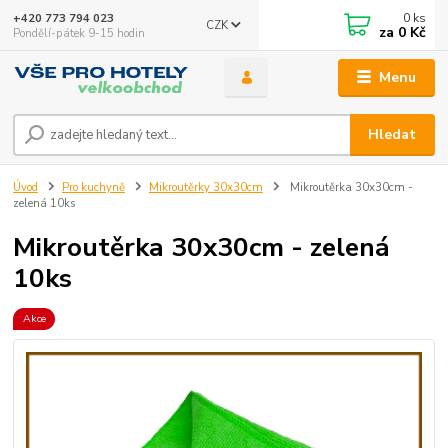
0
ks
+420 773 794 023
CZK
za
0 Kč
Pondělí-pátek 9-15 hodin
Menu
Hledat
Úvod
Pro kuchyně
Mikroutěrky 30x30cm
Mikroutěrka 30x30cm -
zelená 10ks
Mikroutěrka 30x30cm - zelená
10ks
Akce