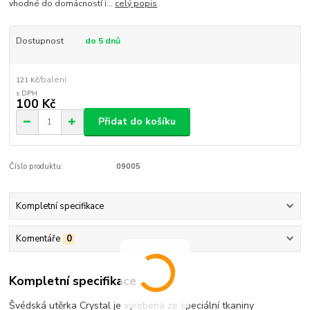
vhodné do domácností i...
celý popis
Dostupnost
do 5 dnů
/
balení
121 Kč
100 Kč
Přidat do košíku
Číslo produktu:
09005
Kompletní specifikace
Komentáře
0
Kompletní specifikace
Švédská utěrka Crystal je vyrobena ze speciální tkaniny