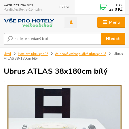
0
ks
+420 773 794 023
CZK
za
0 Kč
Pondělí-pátek 9-15 hodin
Menu
Hledat
Úvod
Hotelové ubrusy bílé
Atlasové vodoodpudivé ubrusy bílé
Ubrus
ATLAS 38x180cm bílý
Ubrus ATLAS 38x180cm bílý