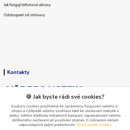
Jak fungují teflonové ubrusy
Odstoupení od smlouvy
Kontakty
🍪 Jak byste rádi své cookies?
Soubory cookies používáme ke správnému fungování našeho e-
shopu a v případě vašeho souhlasu také ke sledování statistik o
+420 773 794 023
webu, měření efektivity reklamních kampaní, zapamatování vašeho
Pondělí-pátek 9-15 hodin
oblíbeného nastavení při používání stránek, či zobrazení reklam
odpovídajících vašim preferencím.
Více k využití cookies