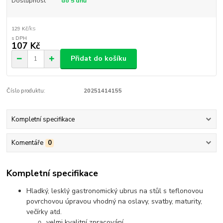
Dostupnost
do 5 dnů
/
ks
129 Kč
107 Kč
Přidat do košíku
Číslo produktu:
20251414155
Kompletní specifikace
Komentáře
0
Kompletní specifikace
Hladký, lesklý gastronomický ubrus na stůl s teflonovou
povrchovou úpravou vhodný na oslavy, svatby, maturity,
večírky atd.
velmi kvalitní zpracování