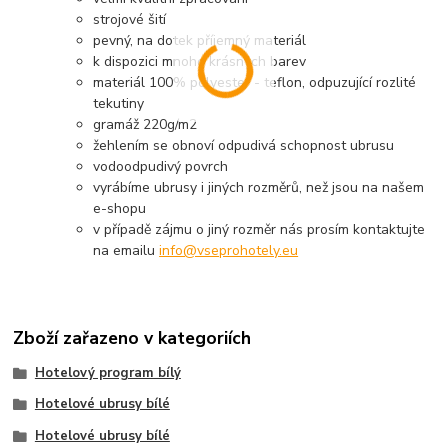
strojové šití
pevný, na dotek příjemný materiál
k dispozici mnoho krásných barev
materiál 100% polyester - teflon, odpuzující rozlité
tekutiny
gramáž 220g/m2
žehlením se obnoví odpudivá schopnost ubrusu
vodoodpudivý povrch
vyrábíme ubrusy i jiných rozměrů, než jsou na našem
e-shopu
v případě zájmu o jiný rozměr nás prosím kontaktujte
na emailu
info@vseprohotely.eu
Zboží zařazeno v kategoriích
Hotelový program bílý
Hotelové ubrusy bílé
Hotelové ubrusy bílé