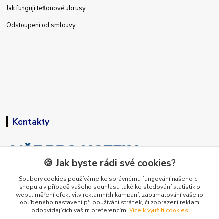
Jak fungují teflonové ubrusy
Odstoupení od smlouvy
Kontakty
🍪 Jak byste rádi své cookies?
Soubory cookies používáme ke správnému fungování našeho e-
shopu a v případě vašeho souhlasu také ke sledování statistik o
+420 773 794 023
webu, měření efektivity reklamních kampaní, zapamatování vašeho
Pondělí-pátek 9-15 hodin
oblíbeného nastavení při používání stránek, či zobrazení reklam
odpovídajících vašim preferencím.
Více k využití cookies