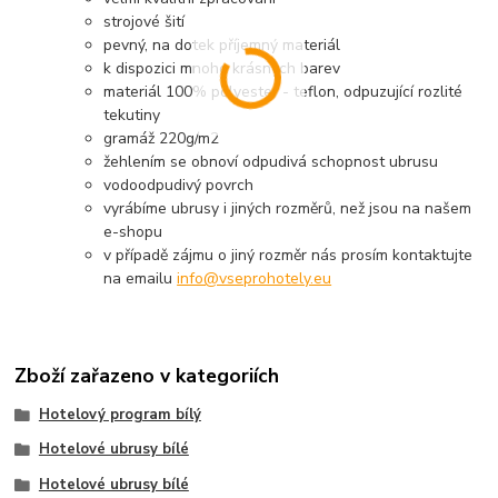
strojové šití
pevný, na dotek příjemný materiál
k dispozici mnoho krásných barev
materiál 100% polyester - teflon, odpuzující rozlité
tekutiny
gramáž 220g/m2
žehlením se obnoví odpudivá schopnost ubrusu
vodoodpudivý povrch
vyrábíme ubrusy i jiných rozměrů, než jsou na našem
e-shopu
v případě zájmu o jiný rozměr nás prosím kontaktujte
na emailu
info@vseprohotely.eu
Zboží zařazeno v kategoriích
Hotelový program bílý
Hotelové ubrusy bílé
Hotelové ubrusy bílé