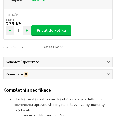
Dostupnost
do 5 dnů
/
ks
330 Kč
273 Kč
Přidat do košíku
Číslo produktu:
20161414155
Kompletní specifikace
Komentáře
0
Kompletní specifikace
Hladký, lesklý gastronomický ubrus na stůl s teflonovou
povrchovou úpravou vhodný na oslavy, svatby, maturity,
večírky atd.
velmi kvalitní zpracování