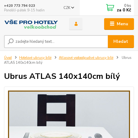
0
ks
+420 773 794 023
CZK
za
0 Kč
Pondělí-pátek 9-15 hodin
Menu
Hledat
Úvod
Hotelové ubrusy bílé
Atlasové vodoodpudivé ubrusy bílé
Ubrus
ATLAS 140x140cm bílý
Ubrus ATLAS 140x140cm bílý