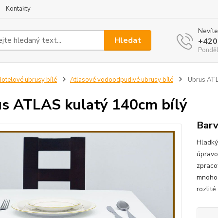
Kontakty
Nevíte
Hledat
+420
Ponděl
otelové ubrusy bílé
Atlasové vodoodpudivé ubrusy bílé
Ubrus ATL
s ATLAS kulatý 140cm bílý
Barv
Hladký
úpravou
zpracov
mnoho 
rozlité