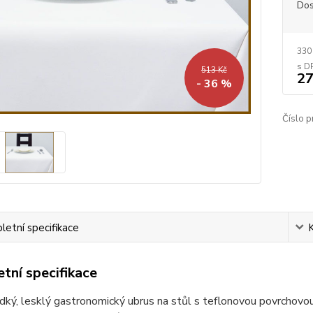
Dos
330
513 Kč
27
- 36 %
Číslo p
etní specifikace
tní specifikace
dký, lesklý gastronomický ubrus na stůl s teflonovou povrchovou 