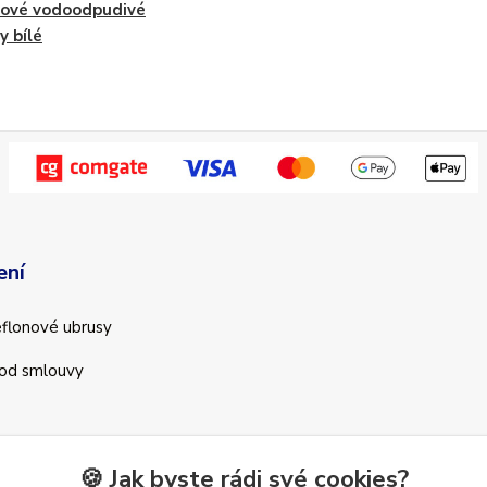
sové vodoodpudivé
y bílé
ení
teflonové ubrusy
od smlouvy
🍪 Jak byste rádi své cookies?