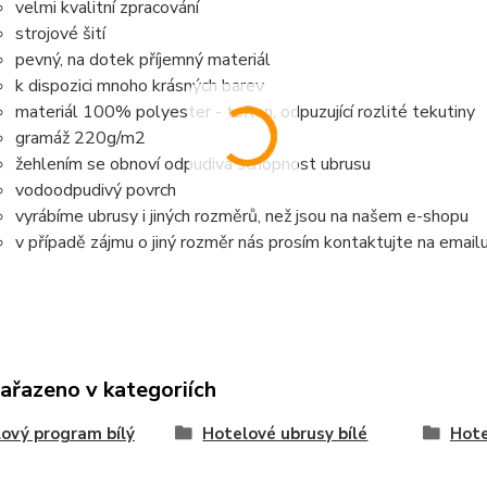
velmi kvalitní zpracování
strojové šití
pevný, na dotek příjemný materiál
k dispozici mnoho krásných barev
materiál 100% polyester - teflon, odpuzující rozlité tekutiny
gramáž 220g/m2
žehlením se obnoví odpudivá schopnost ubrusu
vodoodpudivý povrch
vyrábíme ubrusy i jiných rozměrů, než jsou na našem e-shopu
v případě zájmu o jiný rozměr nás prosím kontaktujte na email
zařazeno v kategoriích
ový program bílý
Hotelové ubrusy bílé
Hote