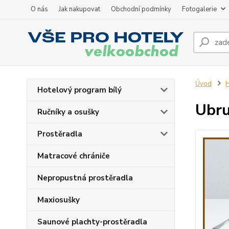
O nás
Jak nakupovat
Obchodní podmínky
Fotogalerie
Úvod
H
Hotelový program bílý
Ubru
Ručníky a osušky
Prostěradla
Matracové chrániče
Nepropustná prostěradla
Maxiosušky
Saunové plachty-prostěradla