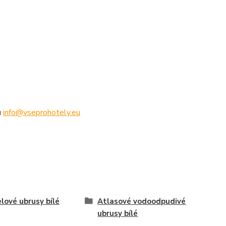
u
info@vseprohotely.eu
lové ubrusy bílé
Atlasové vodoodpudivé
ubrusy bílé