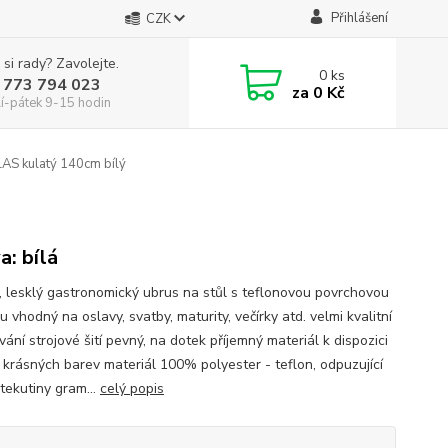
Přihlášení
CZK
 si rady? Zavolejte.
0
ks
 773 794 023
za
0 Kč
í-pátek 9-15 hodin
AS kulatý 140cm bílý
a: bílá
, lesklý gastronomický ubrus na stůl s teflonovou povrchovou
 vhodný na oslavy, svatby, maturity, večírky atd. velmi kvalitní
ání strojové šití pevný, na dotek příjemný materiál k dispozici
krásných barev materiál 100% polyester - teflon, odpuzující
 tekutiny gram...
celý popis