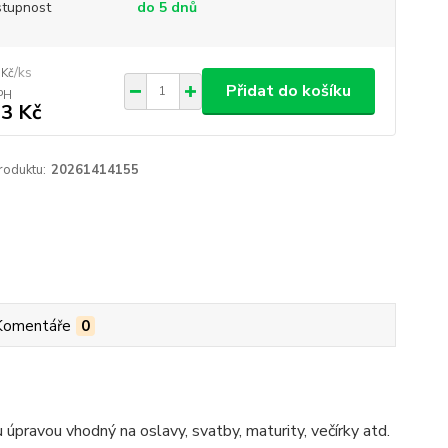
tupnost
do 5 dnů
/
ks
 Kč
Přidat do košíku
3 Kč
roduktu:
20261414155
Komentáře
0
úpravou vhodný na oslavy, svatby, maturity, večírky atd.