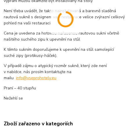
vyprání můžou okamžitě být instalovány na stoly.
Není třeba uvádět, že takto nainstalovaná a barevně sladěná
rautová sukně s designem vaší restaurace velice zvýrazní celkový
pohled na vaši restauraci.
Cena je uvedena za hotovou nařasenou rautovou sukni včetně
našitého suchého zipu k upevnění na stůl
K těmto sukním doporučujeme k upevnění na stůl samolepící
suché zipy (protikusy-háček).
V případě zájmu o atypický rozměr sukně, který zde není
v nabídce, nás prosím kontaktujte na
mailu
info@vseprohotely.eu
Praní – 40 stupňu
Nežehlí se
Zboží zařazeno v kategoriích