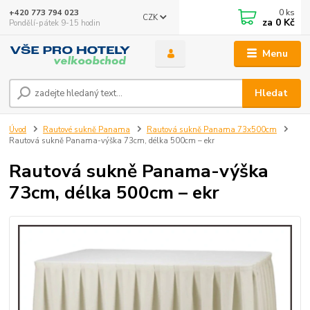
0
ks
+420 773 794 023
CZK
za
0 Kč
Pondělí-pátek 9-15 hodin
Menu
Hledat
Úvod
Rautové sukně Panama
Rautová sukně Panama 73x500cm
Rautová sukně Panama-výška 73cm, délka 500cm – ekr
Rautová sukně Panama-výška
73cm, délka 500cm – ekr