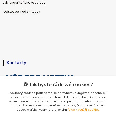
Jak fungují teflonové ubrusy
Odstoupení od smlouvy
Kontakty
🍪 Jak byste rádi své cookies?
Soubory cookies používáme ke správnému fungování našeho e-
shopu a v případě vašeho souhlasu také ke sledování statistik o
+420 773 794 023
webu, měření efektivity reklamních kampaní, zapamatování vašeho
Pondělí-pátek 9-15 hodin
oblíbeného nastavení při používání stránek, či zobrazení reklam
odpovídajících vašim preferencím.
Více k využití cookies
info@vse-pro-hotely.cz