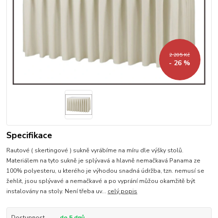
2 205 Kč
- 26 %
Specifikace
Rautové ( skertingové ) sukně vyrábíme na míru dle výšky stolů.
Materiálem na tyto sukně je splývavá a hlavně nemačkavá Panama ze
100% polyesteru, u kterého je výhodou snadná údržba, tzn. nemusí se
žehlit, jsou splývavé a nemačkavé a po vyprání můžou okamžitě být
instalovány na stoly. Není třeba uv...
celý popis
Dostupnost
do 5 dnů