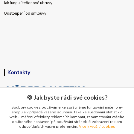
Jak fungují teflonové ubrusy
Odstoupení od smlouvy
Kontakty
🍪 Jak byste rádi své cookies?
Soubory cookies používáme ke správnému fungování našeho e-
shopu a v případě vašeho souhlasu také ke sledování statistik o
+420 773 794 023
webu, měření efektivity reklamních kampaní, zapamatování vašeho
Pondělí-pátek 9-15 hodin
oblíbeného nastavení při používání stránek, či zobrazení reklam
odpovídajících vašim preferencím.
Více k využití cookies
info@vse-pro-hotely.cz