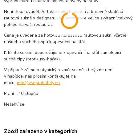
vyprání můžou okamžitě být instalovány na stoly.
Není třeba uvádět, že takto nainstalovaná a barevně sladěná
rautová sukně s designem vaší restaurace velice zvýrazní celkový
pohled na vaši restauraci.
Cena je uvedena za hotovou nařasenou rautovou sukni včetně
našitého suchého zipu k upevnění na stůl
K těmto sukním doporučujeme k upevnění na stůl samolepící
suché zipy (protikusy-háček).
V případě zájmu o atypický rozměr sukně, který zde není
v nabídce, nás prosím kontaktujte na
mailu
info@vseprohotely.eu
Praní – 40 stupňu
Nežehlí se
Zboží zařazeno v kategoriích