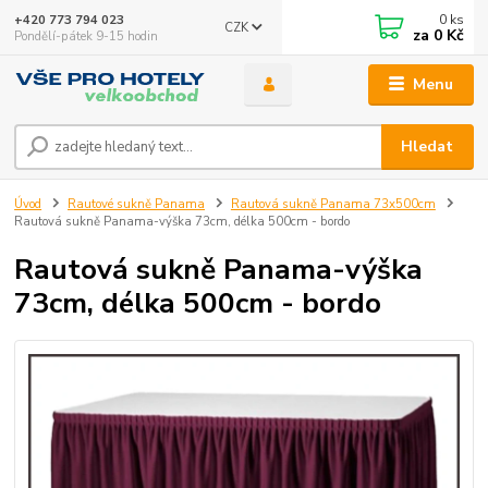
0
ks
+420 773 794 023
CZK
za
0 Kč
Pondělí-pátek 9-15 hodin
Menu
Hledat
Úvod
Rautové sukně Panama
Rautová sukně Panama 73x500cm
Rautová sukně Panama-výška 73cm, délka 500cm - bordo
Rautová sukně Panama-výška
73cm, délka 500cm - bordo