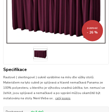
2 205 Kč
- 26 %
Specifikace
Rautové ( skertingové ) sukně vyrábíme na míru dle výšky stolů.
Materiálem na tyto sukně je splývavá a hlavně nemačkavá Panama ze
100% polyesteru, u kterého je výhodou snadná údržba, tzn. nemusí se
žehlit, jsou splývavé a nemačkavé a po vyprání můžou okamžitě být
instalovány na stoly. Není třeba uv...
celý popis
Dostupnost
do 5 dnů