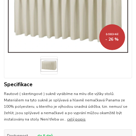
1 983 Kč
- 26 %
Specifikace
Rautové ( skertingové ) sukně vyrábíme na míru dle výšky stolů.
Materiálem na tyto sukně je splývavá a hlavně nemačkavá Panama ze
100% polyesteru, u kterého je výhodou snadná údržba, tzn. nemusí se
žehlit, jsou splývavé a nemačkavé a po vyprání můžou okamžitě být
instalovány na stoly. Není třeba uv...
celý popis
Dostupnost
do 5 dnů