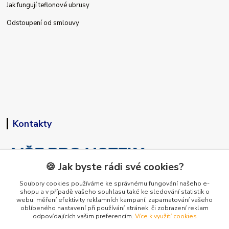
Jak fungují teflonové ubrusy
Odstoupení od smlouvy
Kontakty
🍪 Jak byste rádi své cookies?
Soubory cookies používáme ke správnému fungování našeho e-
shopu a v případě vašeho souhlasu také ke sledování statistik o
+420 773 794 023
webu, měření efektivity reklamních kampaní, zapamatování vašeho
Pondělí-pátek 9-15 hodin
oblíbeného nastavení při používání stránek, či zobrazení reklam
odpovídajících vašim preferencím.
Více k využití cookies
info@vse-pro-hotely.cz