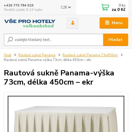
0
ks
+420 773 794 023
CZK
za
0 Kč
Pondělí-pátek 9-15 hodin
Menu
Hledat
Úvod
Rautové sukně Panama
Rautová sukně Panama 73x450cm
Rautová sukně Panama-výška 73cm, délka 450cm – ekr
Rautová sukně Panama-výška
73cm, délka 450cm – ekr