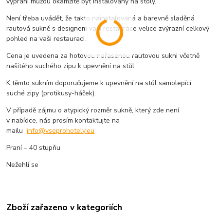
vyprání můžou okamžitě být instalovány na stoly.
Není třeba uvádět, že takto nainstalovaná a barevně sladěná
rautová sukně s designem vaší restaurace velice zvýrazní celkový
pohled na vaši restauraci.
Cena je uvedena za hotovou nařasenou rautovou sukni včetně
našitého suchého zipu k upevnění na stůl
K těmto sukním doporučujeme k upevnění na stůl samolepící
suché zipy (protikusy-háček).
V případě zájmu o atypický rozměr sukně, který zde není
v nabídce, nás prosím kontaktujte na
mailu
info@vseprohotely.eu
Praní – 40 stupňu
Nežehlí se
Zboží zařazeno v kategoriích