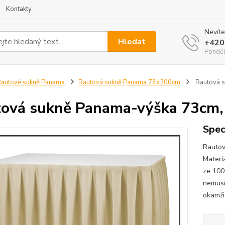
Kontakty
Nevíte
Hledat
+420
Ponděl
autové sukně Panama
Rautová sukně Panama 73x200cm
Rautová s
ová sukně Panama-výška 73cm, 
Spec
Rautov
Materi
ze 100
nemusí
okamžit