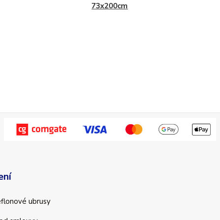
73x200cm
ení
teflonové ubrusy