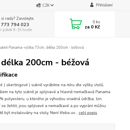
Přihlášení
CZK
 si rady? Zavolejte.
0
ks
 773 794 023
za
0 Kč
í-pátek 9-15 hodin
ukně Panama-výška 73cm, délka 200cm - béžová
délka 200cm - béžová
ifikace
é ( skertingové ) sukně vyrábíme na míru dle výšky stolů.
álem na tyto sukně je splývavá a hlavně nemačkavá Panama
% polyesteru, u kterého je výhodou snadná údržba, tzn.
 se žehlit, jsou splývavé a nemačkavé a po vyprání můžou
ě být instalovány na stoly. Není třeba uv...
celý popis