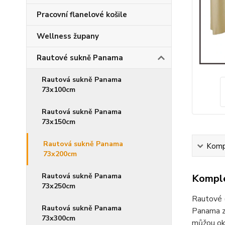
Pracovní flanelové košile
Wellness župany
Rautové sukně Panama
Rautová sukně Panama
73x100cm
Rautová sukně Panama
73x150cm
Rautová sukně Panama
Kompl
73x200cm
Rautová sukně Panama
Komple
73x250cm
Rautové (
Rautová sukně Panama
Panama ze
73x300cm
můžou oka