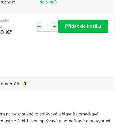
tupnost
do 5 dnů
/
ks
 Kč
Přidat do košíku
0 Kč
Komentáře
0
lem na tyto sukně je splývavá a hlavně nemačkavá
usí se žehlit, jsou splývavé a nemačkavé a po vyprání