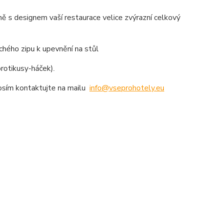
ě s designem vaší restaurace velice zvýrazní celkový
hého zipu k upevnění na stůl
rotikusy-háček).
rosím kontaktujte na mailu
info@vseprohotely.eu