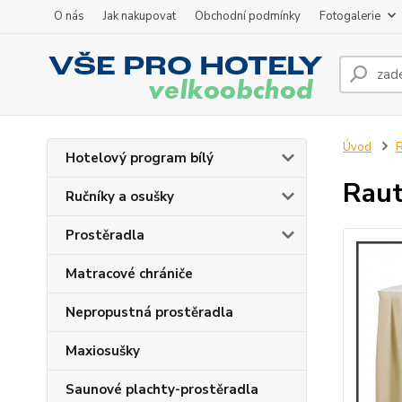
O nás
Jak nakupovat
Obchodní podmínky
Fotogalerie
Úvod
R
Hotelový program bílý
Raut
Ručníky a osušky
Prostěradla
Matracové chrániče
Nepropustná prostěradla
Maxiosušky
Saunové plachty-prostěradla