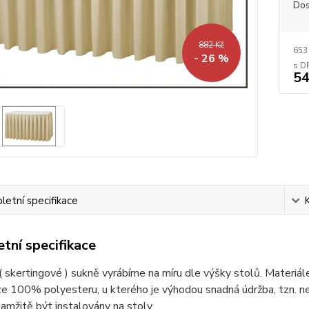
Dos
882 Kč
653
- 26 %
54
etní specifikace
tní specifikace
 skertingové ) sukně vyrábíme na míru dle výšky stolů. Materiá
 100% polyesteru, u kterého je výhodou snadná údržba, tzn. nem
mžitě být instalovány na stoly.