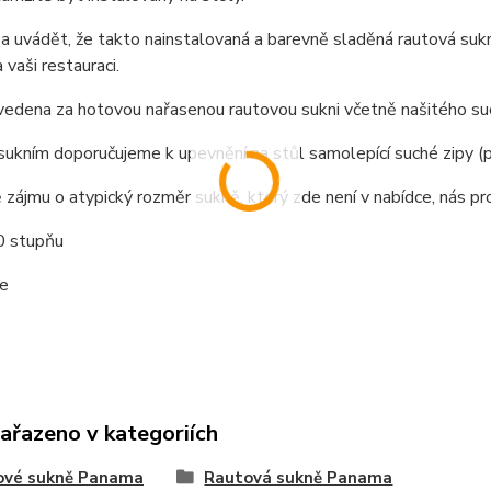
a uvádět, že takto nainstalovaná a barevně sladěná rautová sukn
 vaši restauraci.
vedena za hotovou nařasenou rautovou sukni včetně našitého suc
ukním doporučujeme k upevnění na stůl samolepící suché zipy (p
 zájmu o atypický rozměr sukně, který zde není v nabídce, nás p
0 stupňu
se
zařazeno v kategoriích
ové sukně Panama
Rautová sukně Panama