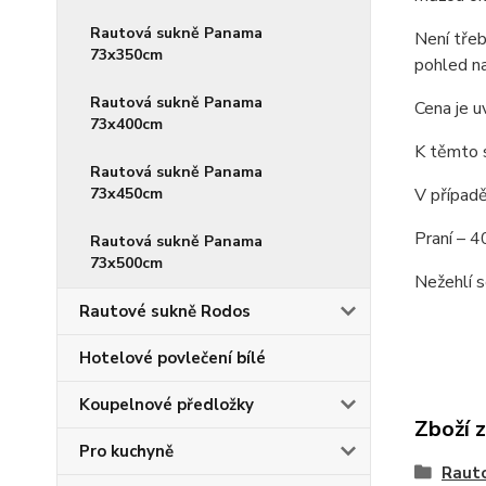
Rautová sukně Panama
Není třeb
73x350cm
pohled na
Rautová sukně Panama
Cena je u
73x400cm
K těmto s
Rautová sukně Panama
73x450cm
V případě
Praní – 4
Rautová sukně Panama
73x500cm
Nežehlí 
Rautové sukně Rodos
Hotelové povlečení bílé
Koupelnové předložky
Zboží 
Pro kuchyně
Raut