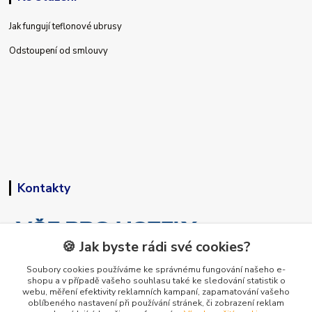
Jak fungují teflonové ubrusy
Odstoupení od smlouvy
Kontakty
🍪 Jak byste rádi své cookies?
Soubory cookies používáme ke správnému fungování našeho e-
shopu a v případě vašeho souhlasu také ke sledování statistik o
+420 773 794 023
webu, měření efektivity reklamních kampaní, zapamatování vašeho
Pondělí-pátek 9-15 hodin
oblíbeného nastavení při používání stránek, či zobrazení reklam