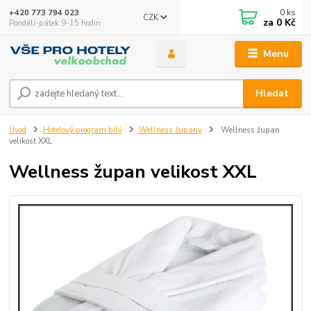
0
ks
+420 773 794 023
CZK
za
0 Kč
Pondělí-pátek 9-15 hodin
Menu
Hledat
Úvod
Hotelový program bílý
Wellness župany
Wellness župan
velikost XXL
Wellness župan velikost XXL