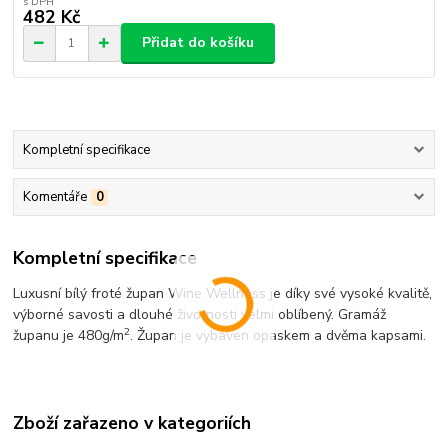
482 Kč
Přidat do košíku
Kompletní specifikace
Komentáře
0
Kompletní specifikace
Luxusní bílý froté župan Wine Wellness je díky své vysoké kvalitě,
výborné savosti a dlouhé životnosti velmi oblíbený. Gramáž
2
županu je 480g/m
. Župan je vybaven opaskem a dvěma kapsami.
Zboží zařazeno v kategoriích