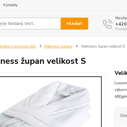
Kontakty
Nevíte
Hledat
+420
Ponděl
otelový program bílý
Wellness župany
Wellness župan velikost S
ness župan velikost S
Veli
Luxusn
výborn
480g/m
Dos