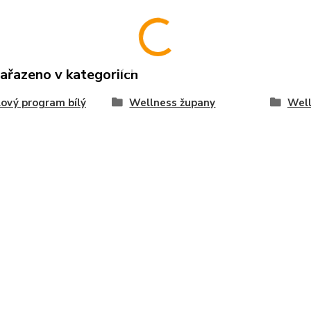
zařazeno v kategoriích
ový program bílý
Wellness župany
Well