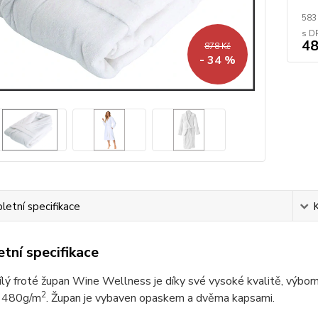
583
48
878 Kč
- 34 %
etní specifikace
tní specifikace
ílý froté župan Wine Wellness je díky své vysoké kvalitě, výbor
2
e 480g/m
. Župan je vybaven opaskem a dvěma kapsami.