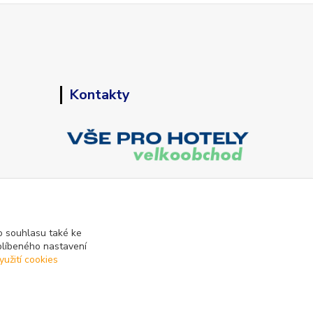
Kontakty
+420 773 794 023
Pondělí-pátek 9-15 hodin
 souhlasu také ke
blíbeného nastavení
info@vse-pro-hotely.cz
yužití cookies