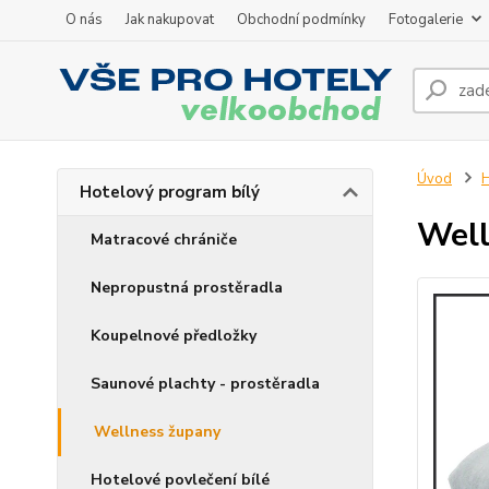
O nás
Jak nakupovat
Obchodní podmínky
Fotogalerie
Úvod
H
Hotelový program bílý
Well
Matracové chrániče
Nepropustná prostěradla
Koupelnové předložky
Saunové plachty - prostěradla
Wellness župany
Hotelové povlečení bílé