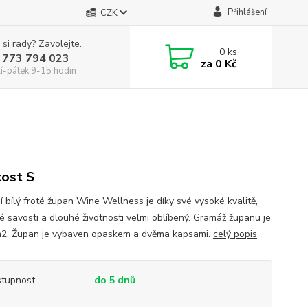
Přihlášení
CZK
 si rady? Zavolejte.
0
ks
 773 794 023
za
0 Kč
í-pátek 9-15 hodin
kost S
í bílý froté župan Wine Wellness je díky své vysoké kvalitě,
é savosti a dlouhé životnosti velmi oblíbený. Gramáž županu je
2. Župan je vybaven opaskem a dvěma kapsami.
celý popis
tupnost
do 5 dnů