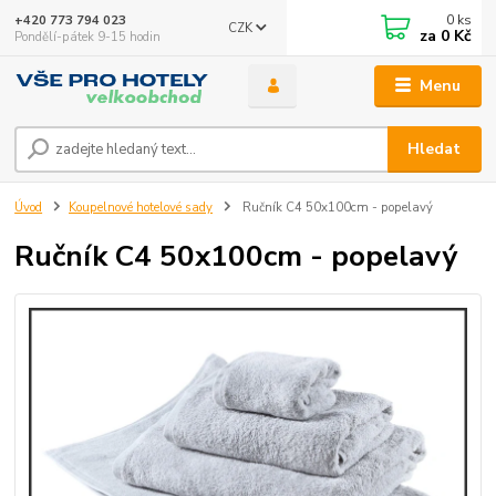
0
ks
+420 773 794 023
CZK
za
0 Kč
Pondělí-pátek 9-15 hodin
Menu
Hledat
Úvod
Koupelnové hotelové sady
Ručník C4 50x100cm - popelavý
Ručník C4 50x100cm - popelavý