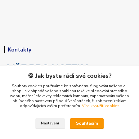
Kontakty
🍪 Jak byste rádi své cookies?
Soubory cookies používáme ke správnému fungování našeho e-
shopu a v případě vašeho souhlasu také ke sledování statistik o
+420 773 794 023
webu, měření efektivity reklamních kampaní, zapamatování vašeho
Pondělí-pátek 9-15 hodin
oblíbeného nastavení při používání stránek, či zobrazení reklam
odpovídajících vašim preferencím.
Více k využití cookies
info@vse-pro-hotely.cz
Souhlasím
Nastavení