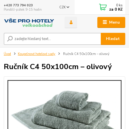
0
ks
+420 773 794 023
CZK
za
0 Kč
Pondělí-pátek 9-15 hodin
Menu
Hledat
Úvod
Koupelnové hotelové sady
Ručník C4 50x100cm – olivový
Ručník C4 50x100cm – olivový