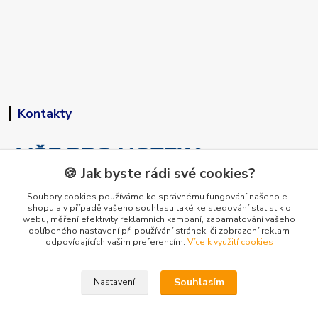
Kontakty
🍪 Jak byste rádi své cookies?
Soubory cookies používáme ke správnému fungování našeho e-
shopu a v případě vašeho souhlasu také ke sledování statistik o
+420 773 794 023
webu, měření efektivity reklamních kampaní, zapamatování vašeho
Pondělí-pátek 9-15 hodin
oblíbeného nastavení při používání stránek, či zobrazení reklam
odpovídajících vašim preferencím.
Více k využití cookies
info@vse-pro-hotely.cz
Souhlasím
Nastavení