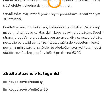
Interiérové předložky s protiskluzovou úpravou v textilní úpravě
s 3D efektem vhodné do kuchyní a koupelen.
Ozvláštněte svůj interiér jedinečnými předložkami s realistickým
3D efektem.
Předložky jsou z vrchní strany hebounké na dotyk a představují
moderní alternativu ke klasickým kobercovým předložkám. Spodní
strana je opatřena protiskluzovou úpravou, díky čemuž předložka
neklouže po dlaždicích a lze ji tudíž využít i do koupelen. Hebký
povrch z mikrovlákna zajišťuje, že předložky jsou rychleschnoucí,
stálobarevné a lze je prát v běžné pračce na 60 °C.
Zboží zařazeno v kategoriích
Koupelnové předložky
Koupelnové předložky 3D