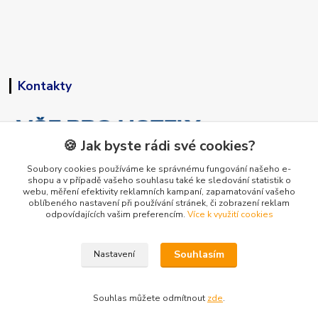
Kontakty
🍪 Jak byste rádi své cookies?
Soubory cookies používáme ke správnému fungování našeho e-
shopu a v případě vašeho souhlasu také ke sledování statistik o
+420 773 794 023
webu, měření efektivity reklamních kampaní, zapamatování vašeho
Pondělí-pátek 9-15 hodin
oblíbeného nastavení při používání stránek, či zobrazení reklam
odpovídajících vašim preferencím.
Více k využití cookies
info@vse-pro-hotely.cz
Souhlasím
Nastavení
Souhlas můžete odmítnout
zde
.
Vytvořeno na
Eshop-rychle.cz