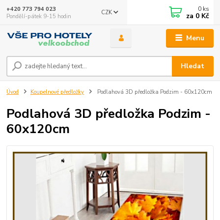
0
ks
+420 773 794 023
CZK
za
0 Kč
Pondělí-pátek 9-15 hodin
Menu
Hledat
Úvod
Koupelnové předložky
Podlahová 3D předložka Podzim - 60x120cm
Podlahová 3D předložka Podzim -
60x120cm