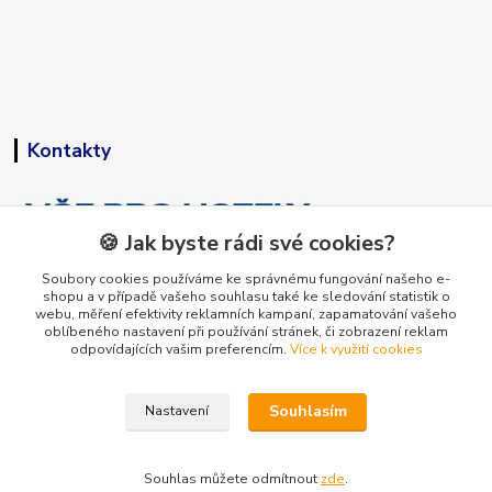
Kontakty
🍪 Jak byste rádi své cookies?
Soubory cookies používáme ke správnému fungování našeho e-
shopu a v případě vašeho souhlasu také ke sledování statistik o
+420 773 794 023
webu, měření efektivity reklamních kampaní, zapamatování vašeho
Pondělí-pátek 9-15 hodin
oblíbeného nastavení při používání stránek, či zobrazení reklam
odpovídajících vašim preferencím.
Více k využití cookies
info@vse-pro-hotely.cz
Souhlasím
Nastavení
Souhlas můžete odmítnout
zde
.