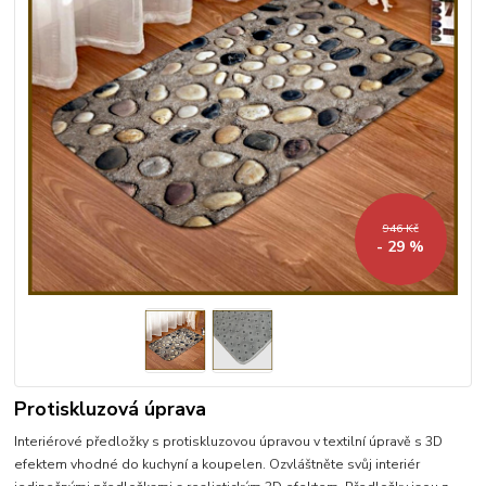
946 Kč
- 29 %
Protiskluzová úprava
Interiérové předložky s protiskluzovou úpravou v textilní úpravě s 3D
efektem vhodné do kuchyní a koupelen. Ozvláštněte svůj interiér