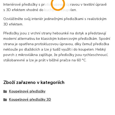
Interiérové předložky s protiskluzovou úpravou v textilní úpravě
s 3D efektem vhodné do kuchyní a koupelen.
Ozvláštněte svůj interiér jedinečnými předložkami s realistickým
3D efektem.
Předložky jsou z vrchní strany hebounké na dotyk a představují
moderní alternativu ke klasickým kobercovým předložkám. Spodní
strana je opatřena protiskluzovou úpravou, díky čemuž předložka
neklouže po dlaždicích a lze ji tudíž využít i do koupelen. Hebký
povrch z mikrovlákna zajišťuje, že předložky jsou rychleschnoucí,
stálobarevné a lze je prát v běžné pračce na 60 °C.
Zboží zařazeno v kategoriích
Koupelnové předložky
Koupelnové předložky 3D