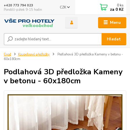
0
ks
+420 773 794 023
CZK
za
0 Kč
Pondělí-pátek 9-15 hodin
Menu
Hledat
Úvod
Koupelnové předložky
Podlahová 3D předložka Kameny v betonu -
60x180cm
Podlahová 3D předložka Kameny
v betonu - 60x180cm