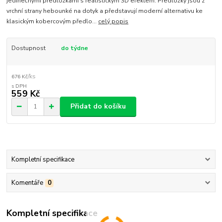
jedinečnými předložkami s realistickým 3D efektem. Předložky jsou z
vrchní strany hebounké na dotyk a představují moderní alternativu ke
klasickým kobercovým předlo...
celý popis
Dostupnost
do týdne
/
ks
676 Kč
559 Kč
Přidat do košíku
Kompletní specifikace
Komentáře
0
Kompletní specifikace