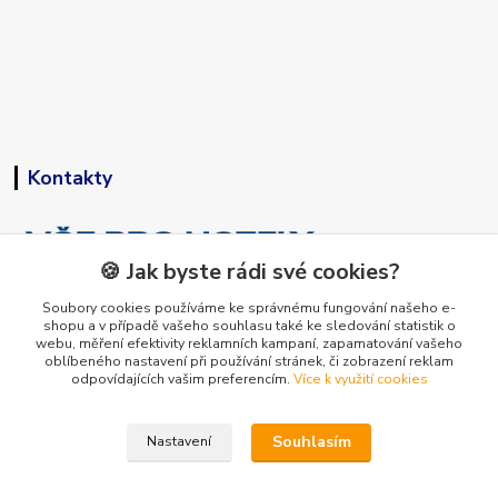
Kontakty
🍪 Jak byste rádi své cookies?
Soubory cookies používáme ke správnému fungování našeho e-
shopu a v případě vašeho souhlasu také ke sledování statistik o
+420 773 794 023
webu, měření efektivity reklamních kampaní, zapamatování vašeho
Pondělí-pátek 9-15 hodin
oblíbeného nastavení při používání stránek, či zobrazení reklam
odpovídajících vašim preferencím.
Více k využití cookies
info@vse-pro-hotely.cz
Souhlasím
Nastavení