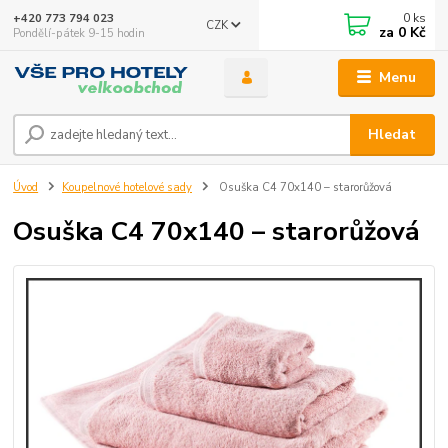
0
ks
+420 773 794 023
CZK
za
0 Kč
Pondělí-pátek 9-15 hodin
Menu
Hledat
Úvod
Koupelnové hotelové sady
Osuška C4 70x140 – starorůžová
Osuška C4 70x140 – starorůžová