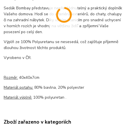
Sedák Bombay představuje nepřehlédnutelný a praktický doplněk
Vašeho domova. Hodí se do interiérů, exteriérů, do chaty, chalupy
či na zahradní nábytek. Díky všitým tkanicím pro snadné uchycení
v horních rozích je vhodný na většinu židlí a zpříjemní Vaše
posezení po celý den.
Výplň ze 100% Polyuretanu se nesesedá, což zajišťuje příjemně
dlouhou životnost těchto produktů.
Vyrobeno v ČR.
Rozměr:
40x40x7cm
Materiál potahu:
80% bavlna, 20% polyester
Materiál výplně:
100% polyuretan .
Zboží zařazeno v kategoriích