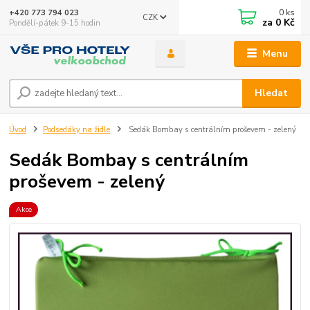
0
ks
+420 773 794 023
CZK
za
0 Kč
Pondělí-pátek 9-15 hodin
Menu
Hledat
Úvod
Podsedáky na židle
Sedák Bombay s centrálním proševem - zelený
Sedák Bombay s centrálním
proševem - zelený
Akce