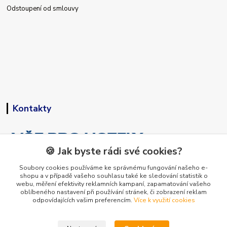
Odstoupení od smlouvy
Kontakty
🍪 Jak byste rádi své cookies?
Soubory cookies používáme ke správnému fungování našeho e-
shopu a v případě vašeho souhlasu také ke sledování statistik o
+420 773 794 023
webu, měření efektivity reklamních kampaní, zapamatování vašeho
Pondělí-pátek 9-15 hodin
oblíbeného nastavení při používání stránek, či zobrazení reklam
odpovídajících vašim preferencím.
Více k využití cookies
info@vse-pro-hotely.cz