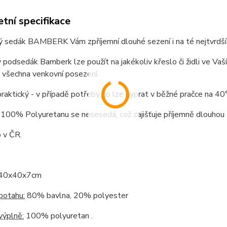
tní specifikace
sedák BAMBERK Vám zpříjemní dlouhé sezení i na té nejtvrdší žid
 podsedák Bamberk lze použít na jakékoliv křeslo či židli ve Vaší
 všechna venkovní posezení.
praktický - v případě potřeby ho lze vyprat v běžné pračce na 40
100% Polyuretanu se nesesedá, což zajišťuje příjemně dlouhou 
 v ČR.
40x40x7cm
potahu:
80% bavlna, 20% polyester
výplně:
100% polyuretan .