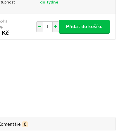
tupnost
do týdne
/
ks
Kč
Přidat do košíku
 Kč
Komentáře
0