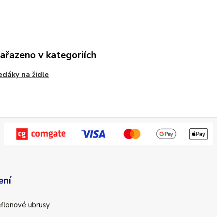
zařazeno v kategoriích
dáky na židle
ení
teflonové ubrusy