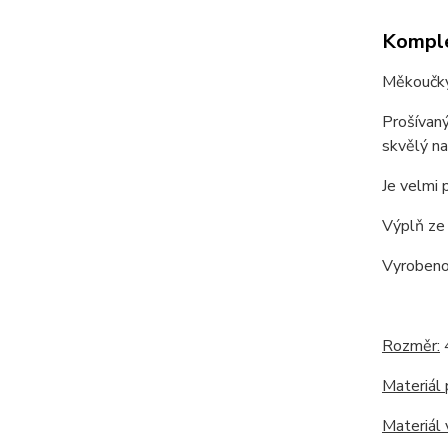
Komple
Měkoučký 
Prošívaný
skvělý na
Je velmi 
Výplň ze 
Vyrobeno
Rozměr:
Materiál 
Materiál 