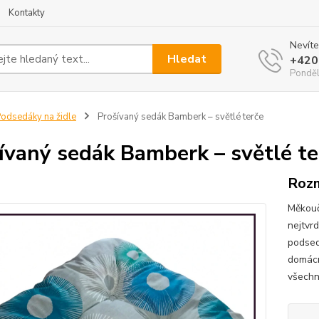
Kontakty
Nevíte
Hledat
+420
Ponděl
odsedáky na židle
Prošívaný sedák Bamberk – světlé terče
ívaný sedák Bamberk – světlé te
Rozm
Měkouč
nejtvrd
podsedá
domácno
všechn