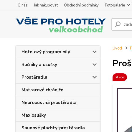
O nás
Jak nakupovat
Obchodní podmínky
Fotogalerie
Úvod
P
Hotelový program bílý
Proš
Ručníky a osušky
Prostěradla
Akce
Matracové chrániče
Nepropustná prostěradla
Maxiosušky
Saunové plachty-prostěradla