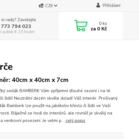
Přihlášení
CZK
 si rady? Zavolejte.
0
ks
 773 794 023
za
0 Kč
í-pátek 9-15 hodin
rče
ěr: 40cm x 40cm x 7cm
ký sedák BAMBERK Vám zpříjemní dlouhé sezení i na té
ší židli! Neutrální dezén skvěle doladí Váš interiér. Prošívaný
k Bamberk lze použít na jakékoliv křeslo či židli ve Vaší
sti. Báječně se hodí do interiérů, ale rovněž je skvělý na
a venkovní posezení. Je velmi p...
celý popis