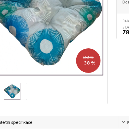
Dos
94 
78
152 Kč
- 38 %
etní specifikace