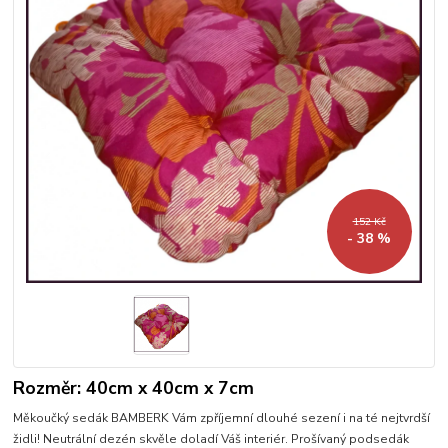
152 Kč
- 38 %
Rozměr: 40cm x 40cm x 7cm
Měkoučký sedák BAMBERK Vám zpříjemní dlouhé sezení i na té nejtvrdší
židli! Neutrální dezén skvěle doladí Váš interiér. Prošívaný podsedák