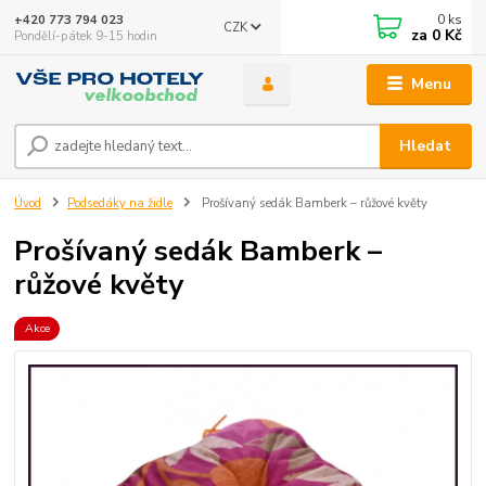
0
ks
+420 773 794 023
CZK
za
0 Kč
Pondělí-pátek 9-15 hodin
Menu
Hledat
Úvod
Podsedáky na židle
Prošívaný sedák Bamberk – růžové květy
Prošívaný sedák Bamberk –
růžové květy
Akce