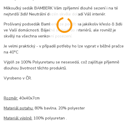
Měkoučký sedák BAMBERK Vám zpříjemní dlouhé sezení i na té
nejtvrdší židli! Neutrální dezén skvěle doladí Váš interiér.
Prošívaný podsedák Bamberk lze použít na jakékoliv křeslo či židli
ve Vaší domácnosti. Báječně se hodí do interiérů, ale rovněž je
skvělý na všechna venkovní posezení.
Je velmi praktický - v případě potřeby ho lze vyprat v běžné pračce
na 40°C
Výplň ze 100% Polyuretanu se nesesedá, což zajišťuje příjemně
dlouhou životnost těchto produktů.
Vyrobeno v ČR.
Rozměr:
40x40x7cm
Materiál potahu:
80% bavlna, 20% polyester
Materiál výplně:
100% polyuretan .