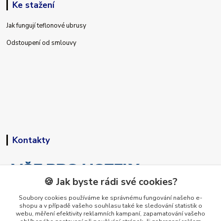
Ke stažení
Jak fungují teflonové ubrusy
Odstoupení od smlouvy
Kontakty
🍪 Jak byste rádi své cookies?
Soubory cookies používáme ke správnému fungování našeho e-
shopu a v případě vašeho souhlasu také ke sledování statistik o
+420 773 794 023
webu, měření efektivity reklamních kampaní, zapamatování vašeho
Pondělí-pátek 9-15 hodin