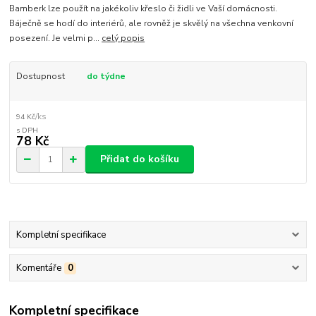
Bamberk lze použít na jakékoliv křeslo či židli ve Vaší domácnosti.
Báječně se hodí do interiérů, ale rovněž je skvělý na všechna venkovní
posezení. Je velmi p...
celý popis
Dostupnost
do týdne
/
ks
94 Kč
78 Kč
Přidat do košíku
Kompletní specifikace
Komentáře
0
Kompletní specifikace