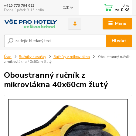
0
ks
+420 773 794 023
CZK
za
0 Kč
Pondělí-pátek 9-15 hodin
Menu
Hledat
Úvod
Ručníky a osušky
Ručníky z mikrovlákna
Oboustranný ručník
z mikrovlákna 40x60cm žlutý
Oboustranný ručník z
mikrovlákna 40x60cm žlutý