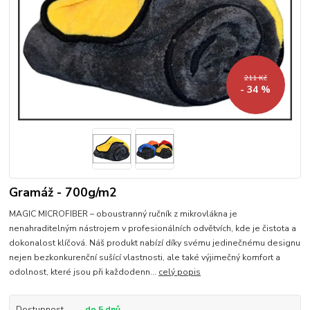
211 Kč
- 34 %
Gramáž - 700g/m2
MAGIC MICROFIBER – oboustranný ručník z mikrovlákna je
nenahraditelným nástrojem v profesionálních odvětvích, kde je čistota a
dokonalost klíčová. Náš produkt nabízí díky svému jedinečnému designu
nejen bezkonkurenční sušící vlastnosti, ale také výjimečný komfort a
odolnost, které jsou při každodenn...
celý popis
Dostupnost
do 5 dnů