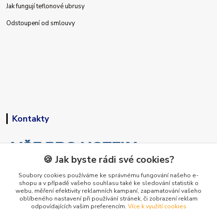
Jak fungují teflonové ubrusy
Odstoupení od smlouvy
Kontakty
🍪 Jak byste rádi své cookies?
Soubory cookies používáme ke správnému fungování našeho e-
shopu a v případě vašeho souhlasu také ke sledování statistik o
+420 773 794 023
webu, měření efektivity reklamních kampaní, zapamatování vašeho
Pondělí-pátek 9-15 hodin
oblíbeného nastavení při používání stránek, či zobrazení reklam
odpovídajících vašim preferencím.
Více k využití cookies
info@vse-pro-hotely.cz