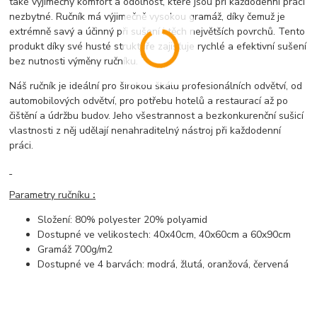
také výjimečný komfort a odolnost, které jsou při každodenní práci
nezbytné. Ručník má výjimečně vysokou gramáž, díky čemuž je
extrémně savý a účinný při sušení i těch největších povrchů. Tento
produkt díky své husté struktuře zajišťuje rychlé a efektivní sušení
bez nutnosti výměny ručníku.
Náš ručník je ideální pro širokou škálu profesionálních odvětví, od
automobilových odvětví, pro potřebu hotelů a restaurací až po
čištění a údržbu budov. Jeho všestrannost a bezkonkurenční sušicí
vlastnosti z něj udělají nenahraditelný nástroj při každodenní
práci.
Parametry ručníku
:
Složení: 80% polyester 20% polyamid
Dostupné ve velikostech: 40x40cm, 40x60cm a 60x90cm
Gramáž 700g/m2
Dostupné ve 4 barvách: modrá, žlutá, oranžová, červená