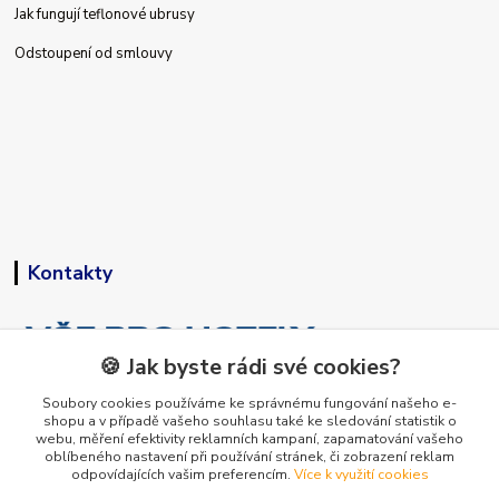
Jak fungují teflonové ubrusy
Odstoupení od smlouvy
Kontakty
🍪 Jak byste rádi své cookies?
Soubory cookies používáme ke správnému fungování našeho e-
shopu a v případě vašeho souhlasu také ke sledování statistik o
+420 773 794 023
webu, měření efektivity reklamních kampaní, zapamatování vašeho
Pondělí-pátek 9-15 hodin
oblíbeného nastavení při používání stránek, či zobrazení reklam
odpovídajících vašim preferencím.
Více k využití cookies
info@vse-pro-hotely.cz