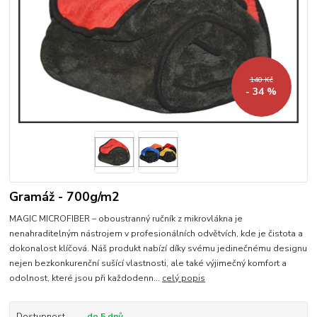
140 Kč
- 34 %
Gramáž - 700g/m2
MAGIC MICROFIBER – oboustranný ručník z mikrovlákna je
nenahraditelným nástrojem v profesionálních odvětvích, kde je čistota a
dokonalost klíčová. Náš produkt nabízí díky svému jedinečnému designu
nejen bezkonkurenční sušící vlastnosti, ale také výjimečný komfort a
odolnost, které jsou při každodenn...
celý popis
Dostupnost
do 5 dnů