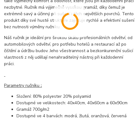
také výjimečný komfort a odolnost, které jsou při každodenní práci
nezbytné. Ručník má výjimečně vysokou gramáž, díky čemuž je
extrémně savý a účinný při sušení i těch největších povrchů. Tento
produkt díky své husté struktuře zajišťuje rychlé a efektivní sušení
bez nutnosti výměny ručníku.
Náš ručník je ideální pro širokou škálu profesionálních odvětví, od
automobilových odvětví, pro potřebu hotelů a restaurací až po
čištění a údržbu budov. Jeho všestrannost a bezkonkurenční sušicí
vlastnosti z něj udělají nenahraditelný nástroj při každodenní
práci.
Parametry ručníku
:
Složení: 80% polyester 20% polyamid
Dostupné ve velikostech: 40x40cm, 40x60cm a 60x90cm
Gramáž 700g/m2
Dostupné ve 4 barvách: modrá, žlutá, oranžová, červená