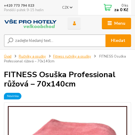
0
ks
+420 773 794 023
CZK
za
0 Kč
Pondělí-pátek 9-15 hodin
Menu
Hledat
Úvod
Ručníky a osušky
Fitness ručníky a osušky
FITNESS Osuška
Professional růžová – 70x140cm
FITNESS Osuška Professional
růžová – 70x140cm
Novinka