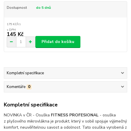
Dostupnost
do 5 dnů
/
ks
175 Kč
145 Kč
Přidat do košíku
Kompletní specifikace
Komentáře
0
Kompletní specifikace
NOVINKA v ČR - Osuška
FITNESS PROFESIONAL
- osuška
z plyšového mikrovlákna je produkt, který v sobě spojuje výjimečný
komfort, neuvěřitelnou savost a odolnost. Tato osuška vyrobená z