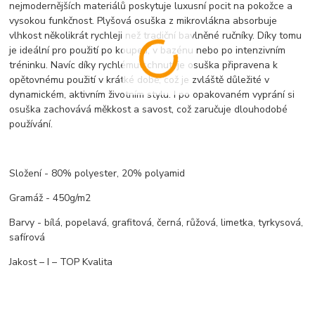
nejmodernějších materiálů poskytuje luxusní pocit na pokožce a
vysokou funkčnost. Plyšová osuška z mikrovlákna absorbuje
vlhkost několikrát rychleji než tradiční bavlněné ručníky. Díky tomu
je ideální pro použití po koupeli, v bazénu nebo po intenzivním
tréninku. Navíc díky rychlému schnutí je osuška připravena k
opětovnému použití v krátké době, což je zvláště důležité v
dynamickém, aktivním životním stylu. I po opakovaném vyprání si
osuška zachovává měkkost a savost, což zaručuje dlouhodobé
používání.
Složení - 80% polyester, 20% polyamid
Gramáž - 450g/m2
Barvy - bílá, popelavá, grafitová, černá, růžová, limetka, tyrkysová,
safírová
Jakost – I – TOP Kvalita