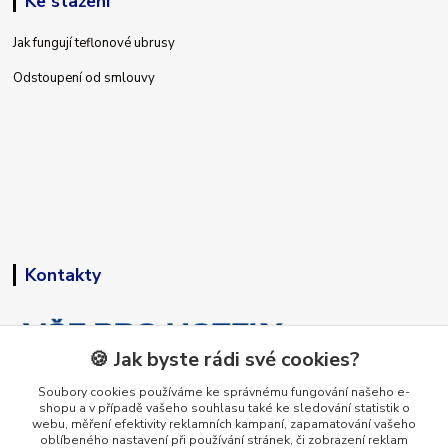
Ke stažení
Jak fungují teflonové ubrusy
Odstoupení od smlouvy
Kontakty
🍪 Jak byste rádi své cookies?
Soubory cookies používáme ke správnému fungování našeho e-
shopu a v případě vašeho souhlasu také ke sledování statistik o
+420 773 794 023
webu, měření efektivity reklamních kampaní, zapamatování vašeho
Pondělí-pátek 9-15 hodin
oblíbeného nastavení při používání stránek, či zobrazení reklam