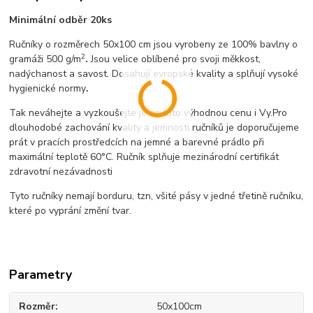
Minimální odběr 20ks
Ručníky o rozměrech 50x100 cm jsou vyrobeny ze 100% bavlny o
2
gramáži 500 g/m
.
Jsou velice oblíbené pro svoji měkkost,
nadýchanost a savost. Dosahují evropské kvality a splňují vysoké
hygienické normy
.
Tak neváhejte a vyzkoušejte je za tuto výhodnou cenu i Vy.Pro
dlouhodobé zachování kvality a jemnosti ručníků je doporučujeme
prát v pracích prostředcích na jemné a barevné prádlo při
maximální teplotě 60°C. Ručník splňuje mezinárodní certifikát
zdravotní nezávadnosti
Tyto ručníky nemají borduru, tzn, všité pásy v jedné třetině ručníku,
které po vyprání změní tvar.
Parametry
Rozměr
50x100cm