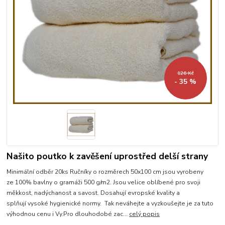
126 Kč
- 35 %
Našito poutko k zavěšení uprostřed delší strany
Minimální odběr 20ks Ručníky o rozměrech 50x100 cm jsou vyrobeny
ze 100% bavlny o gramáži 500 g/m2. Jsou velice oblíbené pro svoji
měkkost, nadýchanost a savost. Dosahují evropské kvality a
splňují vysoké hygienické normy. Tak neváhejte a vyzkoušejte je za tuto
výhodnou cenu i Vy.Pro dlouhodobé zac...
celý popis