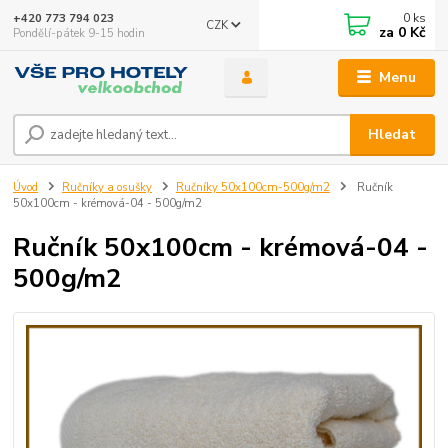
0
ks
+420 773 794 023
CZK
za
0 Kč
Pondělí-pátek 9-15 hodin
Menu
Hledat
Úvod
Ručníky a osušky
Ručníky 50x100cm-500g/m2
Ručník
50x100cm - krémová-04 - 500g/m2
Ručník 50x100cm - krémová-04 -
500g/m2