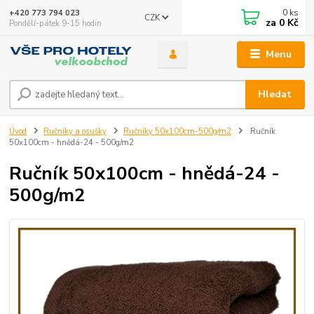
0
ks
+420 773 794 023
CZK
za
0 Kč
Pondělí-pátek 9-15 hodin
Menu
Hledat
Úvod
Ručníky a osušky
Ručníky 50x100cm-500g/m2
Ručník
50x100cm - hnědá-24 - 500g/m2
Ručník 50x100cm - hnědá-24 -
500g/m2