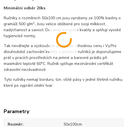
Minimální odběr 20ks
Ručníky o rozměrech 50x100 cm jsou vyrobeny ze 100% bavlny o
2
gramáži 500 g/m
.
Jsou velice oblíbené pro svoji měkkost,
nadýchanost a savost. Dosahují evropské kvality a splňují vysoké
hygienické normy
.
Tak neváhejte a vyzkoušejte je za tuto výhodnou cenu i Vy.Pro
dlouhodobé zachování kvality a jemnosti ručníků je doporučujeme
prát v pracích prostředcích na jemné a barevné prádlo při
maximální teplotě 60°C. Ručník splňuje mezinárodní certifikát
zdravotní nezávadnosti
Tyto ručníky nemají borduru, tzn, všité pásy v jedné třetině ručníku,
které po vyprání změní tvar.
Parametry
Rozměr
50x100cm