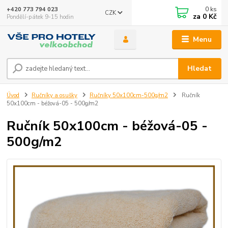
0
ks
+420 773 794 023
CZK
za
0 Kč
Pondělí-pátek 9-15 hodin
Menu
Hledat
Úvod
Ručníky a osušky
Ručníky 50x100cm-500g/m2
Ručník
50x100cm - béžová-05 - 500g/m2
Ručník 50x100cm - béžová-05 -
500g/m2