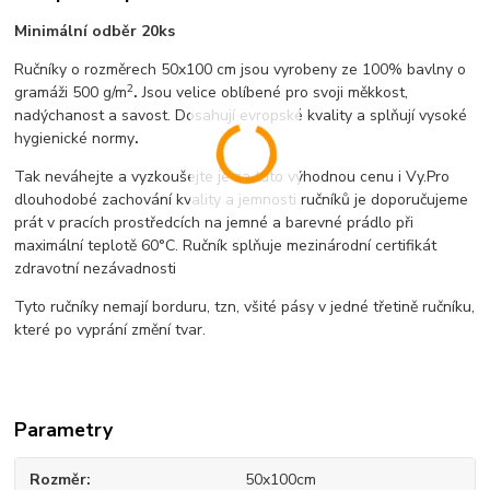
Minimální odběr 20ks
Ručníky o rozměrech 50x100 cm jsou vyrobeny ze 100% bavlny o
2
gramáži 500 g/m
.
Jsou velice oblíbené pro svoji měkkost,
nadýchanost a savost. Dosahují evropské kvality a splňují vysoké
hygienické normy
.
Tak neváhejte a vyzkoušejte je za tuto výhodnou cenu i Vy.Pro
dlouhodobé zachování kvality a jemnosti ručníků je doporučujeme
prát v pracích prostředcích na jemné a barevné prádlo při
maximální teplotě 60°C. Ručník splňuje mezinárodní certifikát
zdravotní nezávadnosti
Tyto ručníky nemají borduru, tzn, všité pásy v jedné třetině ručníku,
které po vyprání změní tvar.
Parametry
Rozměr
50x100cm