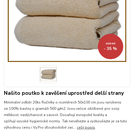
126 Kč
- 35 %
Našito poutko k zavěšení uprostřed delší strany
Minimální odběr 20ks Ručníky o rozměrech 50x100 cm jsou vyrobeny
ze 100% bavlny o gramáži 500 g/m2. Jsou velice oblíbené pro svoji
měkkost, nadýchanost a savost. Dosahují evropské kvality a
splňují vysoké hygienické normy. Tak neváhejte a vyzkoušejte je za tuto
výhodnou cenu i Vy.Pro dlouhodobé zac...
celý popis